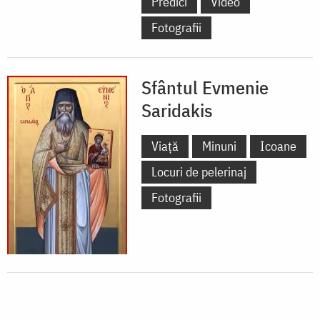
Predici
Video
Fotografii
Sfântul Evmenie
Saridakis
Viață
Minuni
Icoane
Locuri de pelerinaj
Fotografii