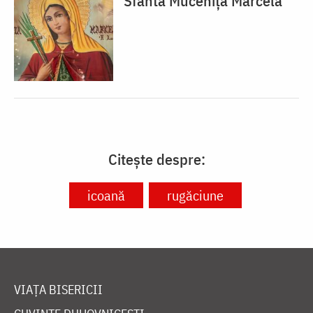
Sfânta Muceniță Marcela
Citește despre:
icoană
rugăciune
VIAȚA BISERICII