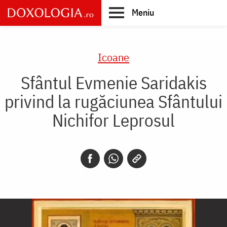
Skip
Meniu
to
main
Main
content
navigation
Icoane
Sfântul Evmenie Saridakis
privind la rugăciunea Sfântului
Nichifor Leprosul