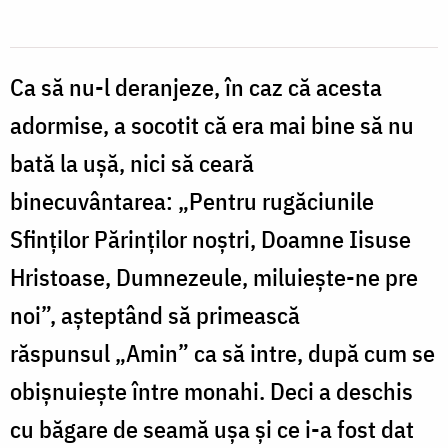
Saridakis
privind
la
Ca să nu-l deranjeze, în caz că acesta
rugăciunea
adormise, a socotit că era mai bine să nu
Sfântului
bată la ușă, nici să ceară
Nichifor
binecuvântarea: „Pentru rugăciunile
Leprosul
Sfinților Părinților noștri, Doamne Iisuse
Hristoase, Dumnezeule, miluiește-ne pre
noi”, așteptând să primească
răspunsul „Amin” ca să intre, după cum se
obișnuiește între monahi. Deci a deschis
cu băgare de seamă ușa și ce i-a fost dat