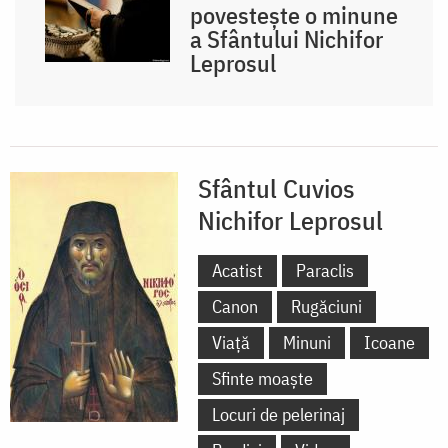
povestește o minune
a Sfântului Nichifor
Leprosul
Sfântul Cuvios
Nichifor Leprosul
Acatist
Paraclis
Canon
Rugăciuni
Viață
Minuni
Icoane
Sfinte moaște
Locuri de pelerinaj