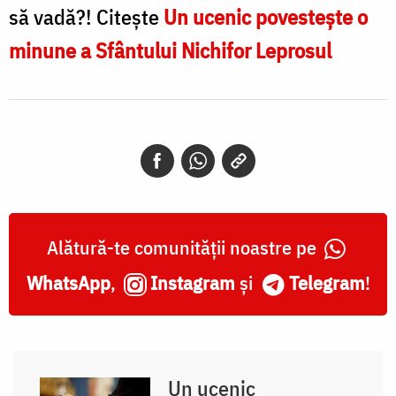
să vadă?! Citește
Un ucenic povestește o
minune a Sfântului Nichifor Leprosul
Alătură-te comunității noastre pe
WhatsApp
,
Instagram
și
Telegram
!
Un ucenic