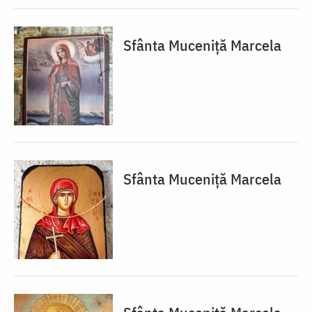
Sfânta Muceniță Marcela
Sfânta Muceniță Marcela