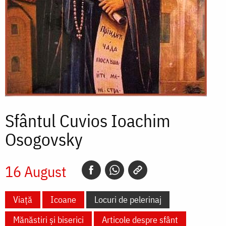
Sfântul Cuvios Ioachim
Osogovsky
16 August
Viață
Icoane
Locuri de pelerinaj
Mănăstiri și biserici
Articole despre sfânt