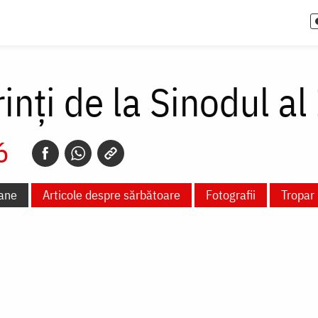
ărinţi de la Sinodul 
26
ane
Articole despre sărbătoare
Fotografii
Tropar