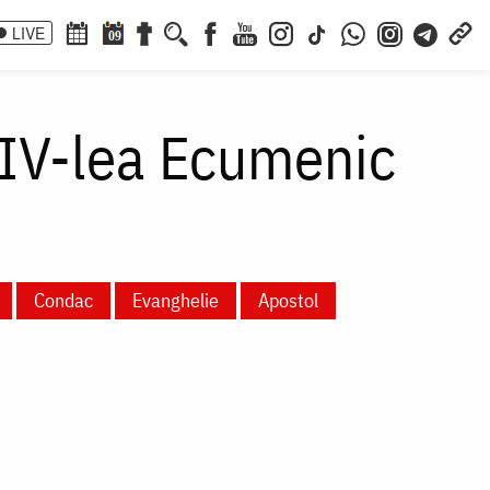
LIVE
09
al IV-lea Ecumenic
Condac
Evanghelie
Apostol