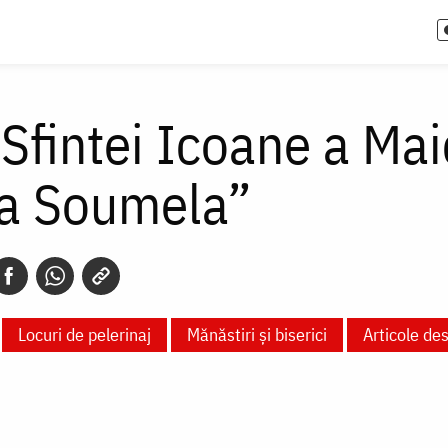
 Sfintei Icoane a Ma
a Soumela”
Locuri de pelerinaj
Mănăstiri și biserici
Articole de