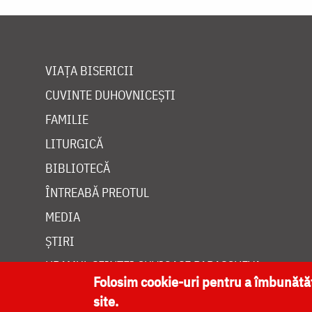
VIAȚA BISERICII
CUVINTE DUHOVNICEȘTI
FAMILIE
LITURGICĂ
BIBLIOTECĂ
ÎNTREABĂ PREOTUL
MEDIA
ȘTIRI
HRAMUL SFINTEI CUVIOASE PARASCHEVA
Folosim cookie-uri pentru a îmbunăt
site.