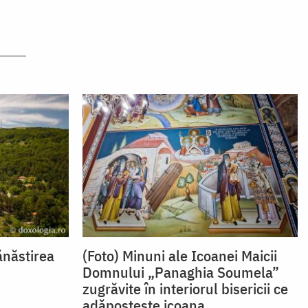
ănăstirea
(Foto) Minuni ale Icoanei Maicii
Domnului „Panaghia Soumela”
zugrăvite în interiorul bisericii ce
adăpostește icoana