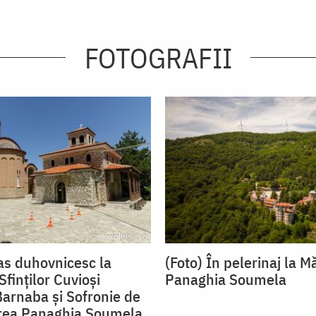
FOTOGRAFII
as duhovnicesc la
(Foto) În pelerinaj la M
Sfinților Cuvioși
Panaghia Soumela
Barnaba și Sofronie de
irea Panaghia Soumela