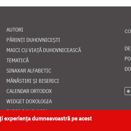
AUTORI
PĂRINȚI DUHOVNICEȘTI
DE
MAICI CU VIAȚĂ DUHOVNICEASCĂ
PO
TEMATICĂ
DO
SINAXAR ALFABETIC
MĂNĂSTIRI ȘI BISERICI
CALENDAR ORTODOX
WIDGET DOXOLOGIA
RADIO DOXOLOGIA
ăți experiența dumneavoastră pe acest