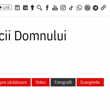
LIVE
06
icii Domnului
spre sărbătoare
Video
Fotografii
Evanghelie