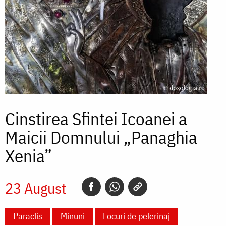
Cinstirea Sfintei Icoanei a
Maicii Domnului „Panaghia
Xenia”
23 August
Paraclis
Minuni
Locuri de pelerinaj