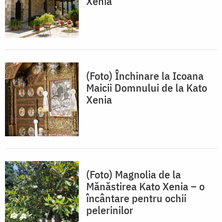
Xenia
(Foto) Închinare la Icoana
Maicii Domnului de la Kato
Xenia
(Foto) Magnolia de la
Mănăstirea Kato Xenia – o
încântare pentru ochii
pelerinilor