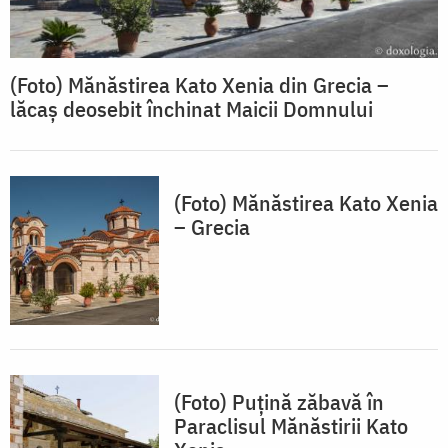
(Foto) Mănăstirea Kato Xenia din Grecia –
lăcaș deosebit închinat Maicii Domnului
(Foto) Mănăstirea Kato Xenia
– Grecia
(Foto) Puțină zăbavă în
Paraclisul Mănăstirii Kato