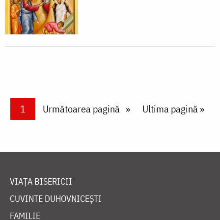
Paginare
Current page
1
Next page
Următoarea pagină
Last page
Ultima pagină »
VIAȚA BISERICII
CUVINTE DUHOVNICEȘTI
FAMILIE