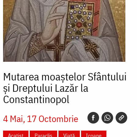
Mutarea moaștelor Sfântului
și Dreptului Lazăr la
Constantinopol
4 Mai
17 Octombrie
Acatist
Paraclis
Viață
Icoane