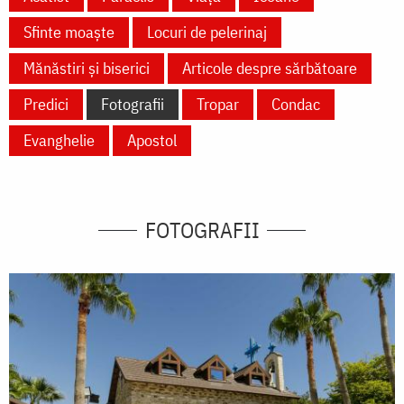
Sfinte moaște
Locuri de pelerinaj
Mănăstiri și biserici
Articole despre sărbătoare
Predici
Fotografii
Tropar
Condac
Evanghelie
Apostol
FOTOGRAFII