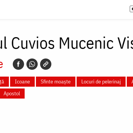
l Cuvios Mucenic Vis
e
ță
Icoane
Sfinte moaște
Locuri de pelerinaj
Apostol