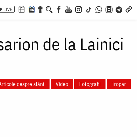
LIVE
06
arion de la Lainici
Articole despre sfânt
Video
Fotografii
Tropar