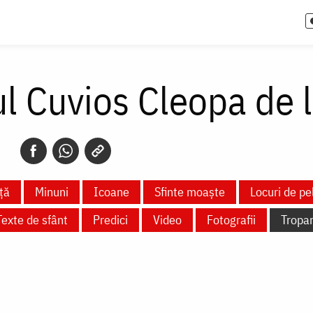
l Cuvios Cleopa de l
ță
Minuni
Icoane
Sfinte moaște
Locuri de pe
Texte de sfânt
Predici
Video
Fotografii
Tropa