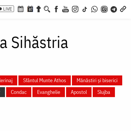
LIVE
07
a Sihăstria
lerinaj
Sfântul Munte Athos
Mănăstiri și biserici
r
Condac
Evanghelie
Apostol
Slujba