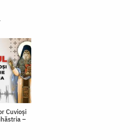
or Cuvioși
ihăstria –