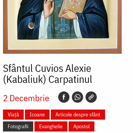
Sfântul Cuvios Alexie
(Kabaliuk) Carpatinul
2 Decembrie
Viață
Icoane
Articole despre sfânt
Fotografii
Evanghelie
Apostol