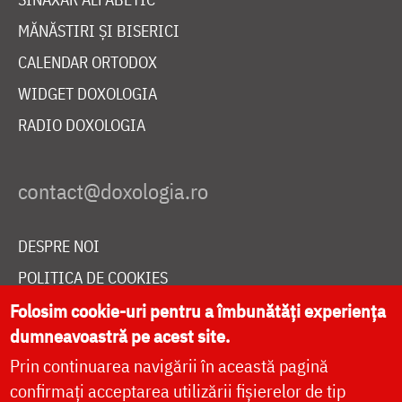
MĂNĂSTIRI ȘI BISERICI
CALENDAR ORTODOX
WIDGET DOXOLOGIA
RADIO DOXOLOGIA
DESPRE NOI
POLITICA DE COOKIES
DONEAZĂ ONLINE PENTRU CATEDRALA NAȚIONALĂ
Folosim cookie-uri pentru a îmbunătăți experiența
dumneavoastră pe acest site.
Prin continuarea navigării în această pagină
LIVE
confirmați acceptarea utilizării fișierelor de tip