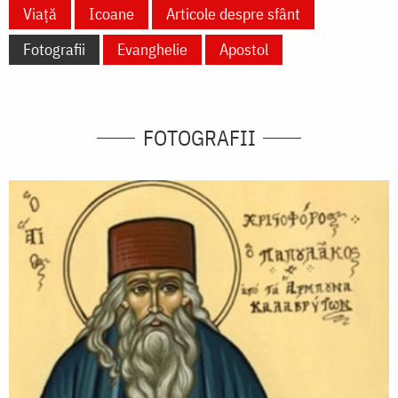
Viață
Icoane
Articole despre sfânt
Fotografii
Evanghelie
Apostol
FOTOGRAFII