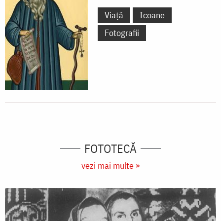
Viață
Icoane
Fotografii
FOTOTECĂ
vezi mai multe »