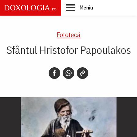
Skip
Meniu
to
main
Main
content
navigation
Fototecă
Sfântul Hristofor Papoulakos