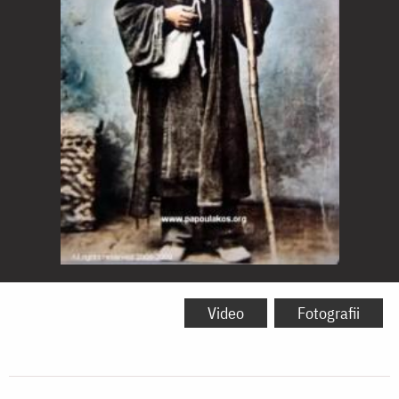
Sfântul
Cuvios
Video
Fotografii
Hristofor
Papoulakos