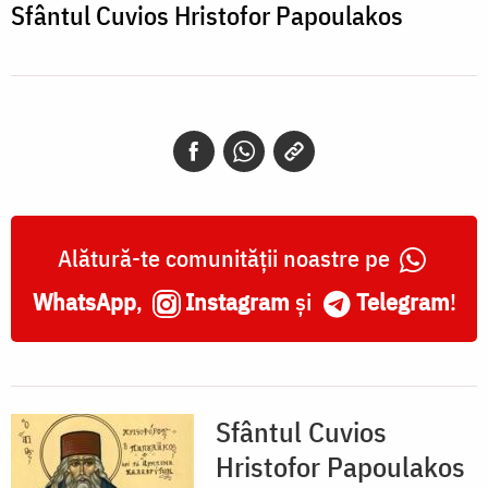
Sfântul Cuvios Hristofor Papoulakos
Alătură-te comunității noastre pe
WhatsApp
,
Instagram
și
Telegram
!
Sfântul Cuvios
Hristofor Papoulakos