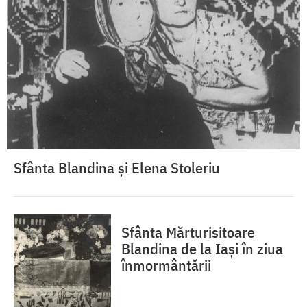
Sfânta Blandina și Elena Stoleriu
Sfânta Mărturisitoare
Blandina de la Iași în ziua
înmormântării