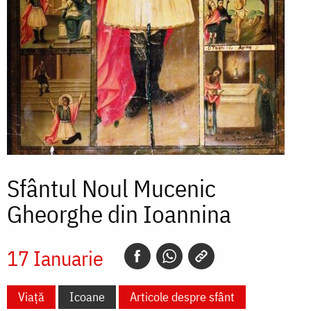
Sfântul Noul Mucenic
Gheorghe din Ioannina
17 Ianuarie
Viață
Icoane
Articole despre sfânt