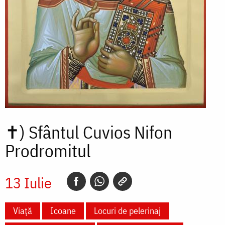
✝)
Sfântul Cuvios Nifon
Prodromitul
13 Iulie
Viață
Icoane
Locuri de pelerinaj