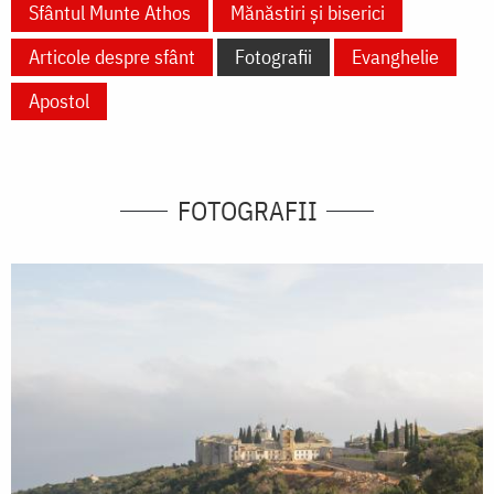
Sfântul Munte Athos
Mănăstiri și biserici
Articole despre sfânt
Fotografii
Evanghelie
Apostol
FOTOGRAFII