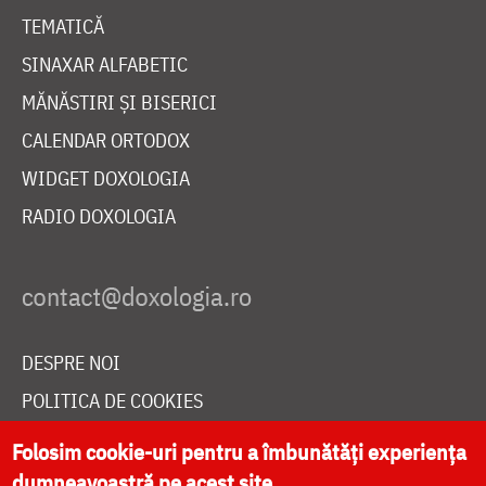
TEMATICĂ
SINAXAR ALFABETIC
MĂNĂSTIRI ȘI BISERICI
CALENDAR ORTODOX
WIDGET DOXOLOGIA
RADIO DOXOLOGIA
DESPRE NOI
POLITICA DE COOKIES
DONEAZĂ ONLINE PENTRU CATEDRALA NAȚIONALĂ
Folosim cookie-uri pentru a îmbunătăți experiența
dumneavoastră pe acest site.