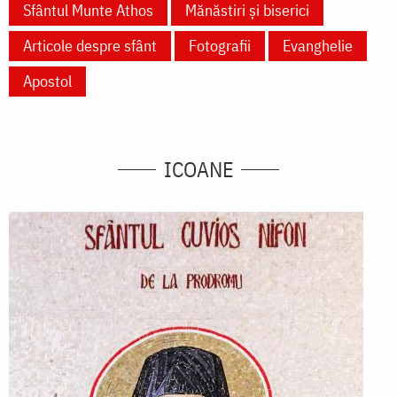
Sfântul Munte Athos
Mănăstiri și biserici
Articole despre sfânt
Fotografii
Evanghelie
Apostol
ICOANE