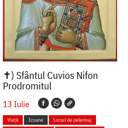
✝)
Sfântul Cuvios Nifon
Prodromitul
13 Iulie
Viață
Icoane
Locuri de pelerinaj