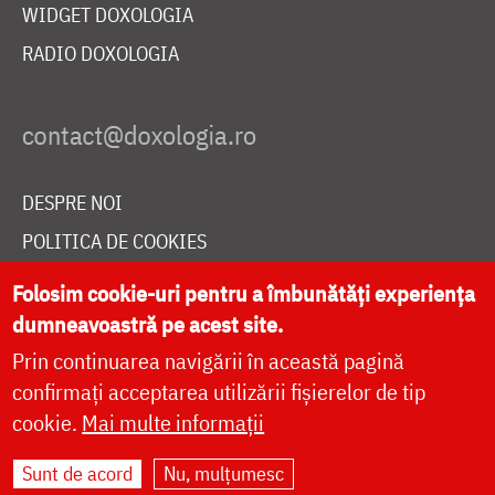
WIDGET DOXOLOGIA
RADIO DOXOLOGIA
DESPRE NOI
POLITICA DE COOKIES
DONEAZĂ ONLINE PENTRU CATEDRALA NAȚIONALĂ
Folosim cookie-uri pentru a îmbunătăți experiența
dumneavoastră pe acest site.
Prin continuarea navigării în această pagină
LIVE
confirmați acceptarea utilizării fișierelor de tip
cookie.
Mai multe informații
Site dezvoltat de
DOXOLOGIA MEDIA
,
Sunt de acord
Nu, mulțumesc