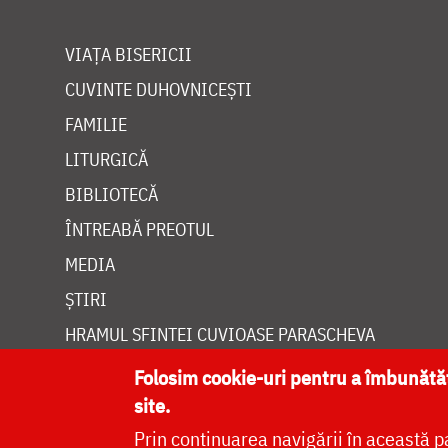
VIAȚA BISERICII
CUVINTE DUHOVNICEȘTI
FAMILIE
LITURGICĂ
BIBLIOTECĂ
ÎNTREABĂ PREOTUL
MEDIA
ȘTIRI
HRAMUL SFINTEI CUVIOASE PARASCHEVA
Folosim cookie-uri pentru a îmbunăt
site.
Prin continuarea navigării în această p