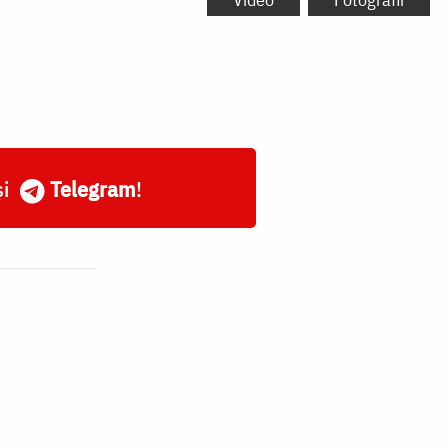
și
Telegram
!