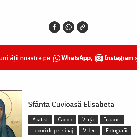
nității noastre pe
WhatsApp
,
Instagram
Sfânta Cuvioasă Elisabeta
Acatist
Canon
Viață
Icoane
Locuri de pelerinaj
Video
Fotografii