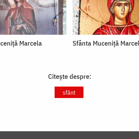
ceniță Marcela
Sfânta Muceniță Marce
Citește despre:
sfânt