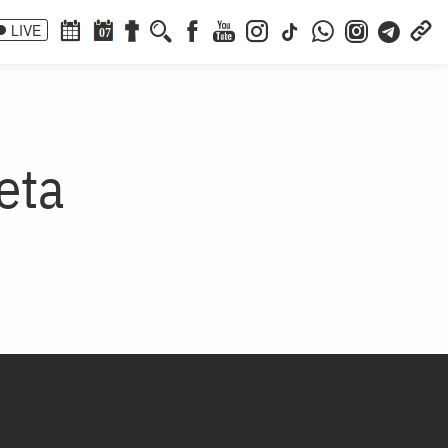
LIVE
07
eta