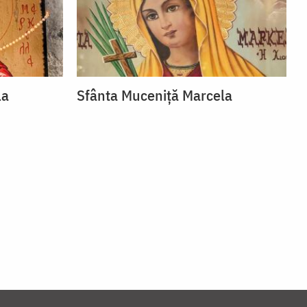
la
Sfânta Muceniță Marcela