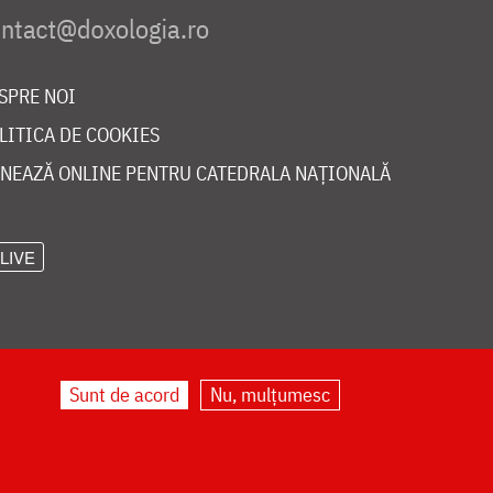
SPRE NOI
LITICA DE COOKIES
NEAZĂ ONLINE PENTRU CATEDRALA NAȚIONALĂ
LIVE
Sunt de acord
Nu, mulțumesc
©
doxologia.ro