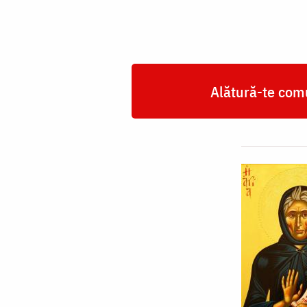
din
Kleisoura
Alătură-te comu