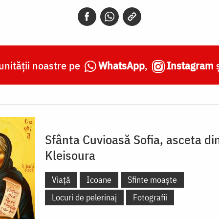
nității noastre pe
WhatsApp
,
Instagram
Sfânta Cuvioasă Sofia, asceta di
Kleisoura
Viață
Icoane
Sfinte moaște
Locuri de pelerinaj
Fotografii