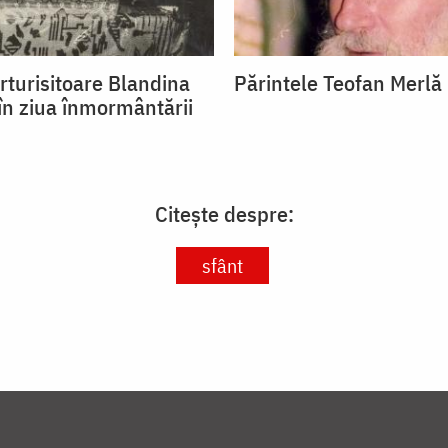
rturisitoare Blandina
Părintele Teofan Merlă
 în ziua înmormântării
Citește despre:
sfânt