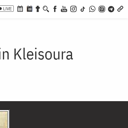
LIVE
08
in Kleisoura