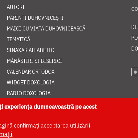
AUTORI
PĂRINȚI DUHOVNICEȘTI
DE
MAICI CU VIAȚĂ DUHOVNICEASCĂ
PO
TEMATICĂ
DO
SINAXAR ALFABETIC
MĂNĂSTIRI ȘI BISERICI
CALENDAR ORTODOX
WIDGET DOXOLOGIA
RADIO DOXOLOGIA
ăți experiența dumneavoastră pe acest
agină confirmați acceptarea utilizării
at de
DOXOLOGIA MEDIA
, Arhiepiscopia Iașilor | 
mații