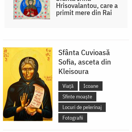
Hrisovalantou, care a
primit mere din Rai
Sfânta Cuvioasă
Sofia, asceta din
Kleisoura
Viață
Icoane
Sfinte moaște
Locuri de pelerinaj
Fotografii