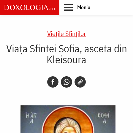
Skip
Meniu
to
main
Main
content
navigation
Vieţile Sfinţilor
Viața Sfintei Sofia, asceta din
Kleisoura