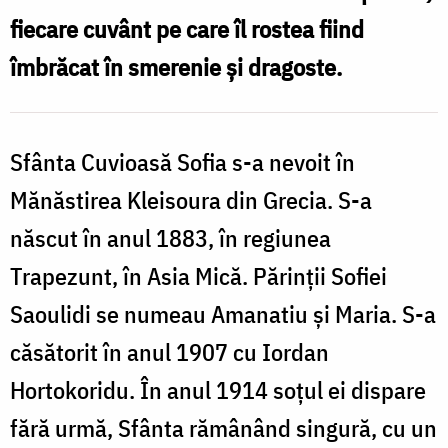
asceta
fiecare cuvânt pe care îl rostea fiind
din
îmbrăcat în smerenie și dragoste.
Kleisoura
Sfânta Cuvioasă Sofia s-a nevoit în
Mănăstirea Kleisoura din Grecia. S-a
născut în anul 1883, în regiunea
Trapezunt, în Asia Mică. Părinții Sofiei
Saoulidi se numeau Amanatiu și Maria. S-a
căsătorit în anul 1907 cu Iordan
Hortokoridu. În anul 1914 soțul ei dispare
fără urmă, Sfânta rămânând singură, cu un