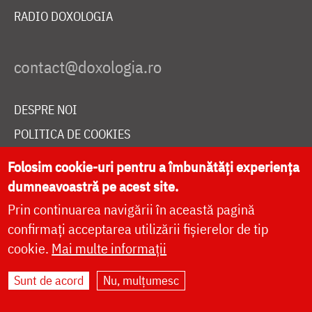
RADIO DOXOLOGIA
DESPRE NOI
POLITICA DE COOKIES
DONEAZĂ ONLINE PENTRU CATEDRALA NAȚIONALĂ
Folosim cookie-uri pentru a îmbunătăți experiența
dumneavoastră pe acest site.
Prin continuarea navigării în această pagină
LIVE
confirmați acceptarea utilizării fișierelor de tip
cookie.
Mai multe informații
Site dezvoltat de
DOXOLOGIA MEDIA
,
Sunt de acord
Nu, mulțumesc
Arhiepiscopia Iașilor | ©
doxologia.ro