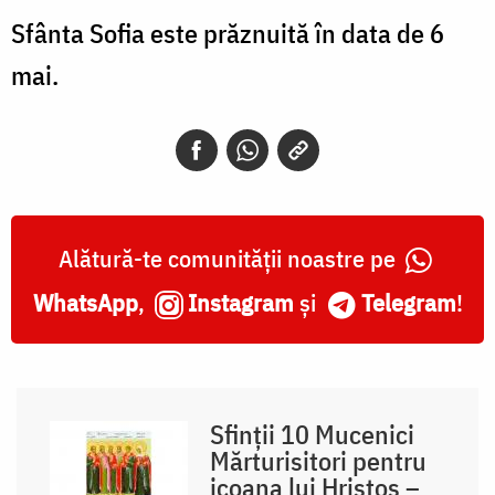
Sfânta Sofia este prăznuită în data de 6
mai.
Alătură-te comunității noastre pe
WhatsApp
,
Instagram
și
Telegram
!
Sfinții 10 Mucenici
Mărturisitori pentru
icoana lui Hristos –