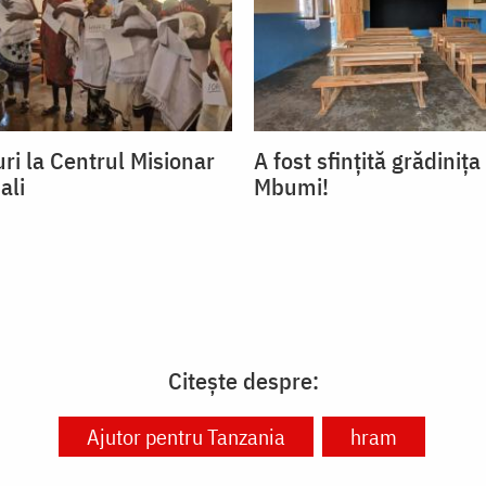
ri la Centrul Misionar
A fost sfințită grădinița
ali
Mbumi!
Citește despre:
Ajutor pentru Tanzania
hram