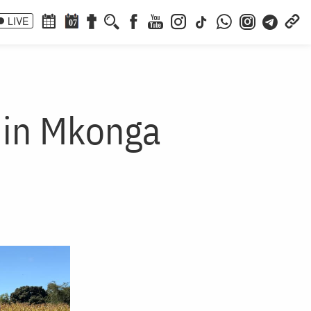
LIVE
07
 din Mkonga