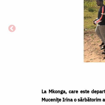
Sfânta
Irina,
hramul
parohiei
La Mkonga, care este departe
din
Mucenițe Irina o sărbătorim aic