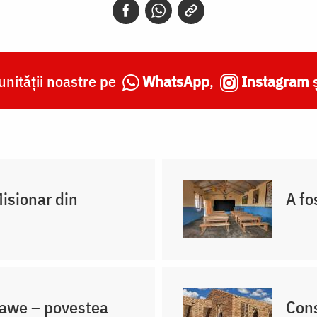
nității noastre pe
WhatsApp
,
Instagram
Misionar din
A fo
lawe – povestea
Cons