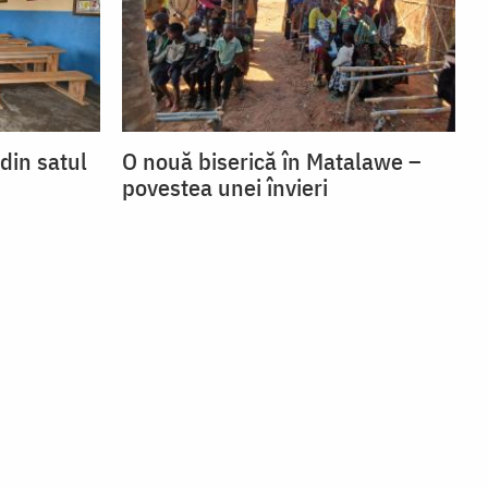
 din satul
O nouă biserică în Matalawe –
povestea unei învieri