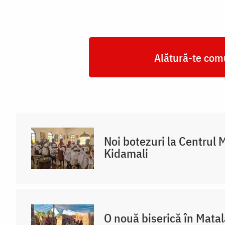
Alătură-te comu
Noi botezuri la Centrul 
Kidamali
O nouă biserică în Mata