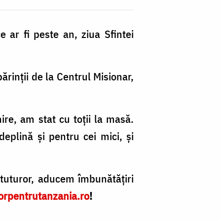
 ar fi peste an, ziua Sfintei
Sf
Ir
ărinții de la Centrul Misionar,
h
pa
re, am stat cu toții la masă.
di
deplină și pentru cei mici, și
M
tuturor, aducem îmbunătățiri
orpentrutanzania.ro
!