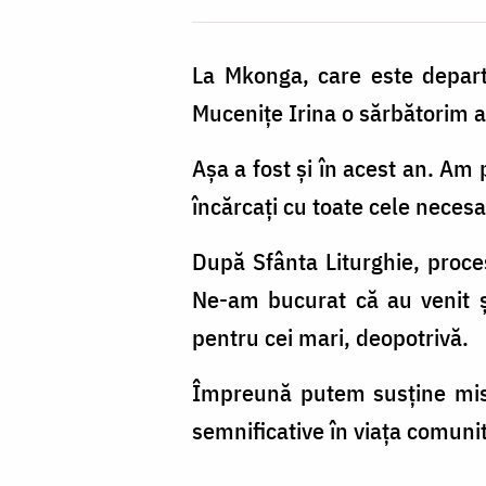
Mkonga
La Mkonga, care este departe
Mucenițe Irina o sărbătorim aic
Așa a fost și în acest an. Am 
încărcați cu toate cele necesa
După Sfânta Liturghie, proce
Ne-am bucurat că au venit și 
pentru cei mari, deopotrivă.
Împreună putem susține misi
semnificative în viața comunit