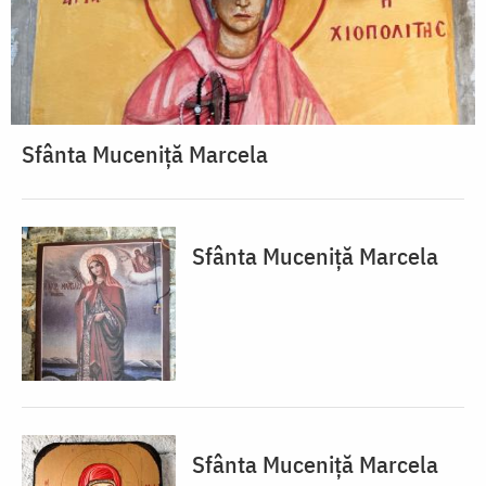
Sfânta Muceniță Marcela
Sfânta Muceniță Marcela
Sfânta Muceniță Marcela