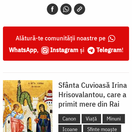
care
a
primit
mere
Alătură-te comunității noastre pe
din
WhatsApp
,
Instagram
și
Telegram
!
Rai
Sfânta Cuvioasă Irina
Hrisovalantou, care a
primit mere din Rai
Canon
Viață
Minuni
Icoane
Sfinte moaște