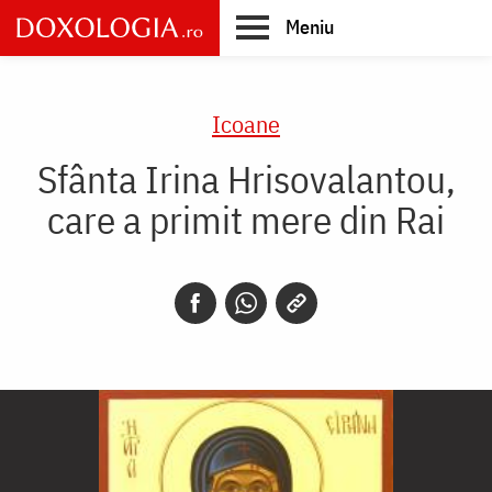
Skip
Meniu
to
main
Main
content
navigation
Icoane
Sfânta Irina Hrisovalantou,
care a primit mere din Rai