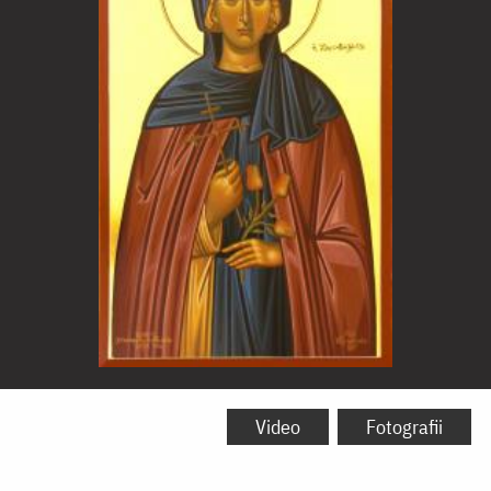
Sfânta
Irina
Video
Fotografii
Hrisovalantou,