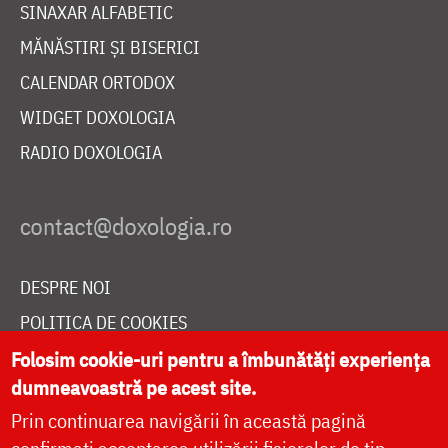
SINAXAR ALFABETIC
MĂNĂSTIRI ȘI BISERICI
CALENDAR ORTODOX
WIDGET DOXOLOGIA
RADIO DOXOLOGIA
DESPRE NOI
POLITICA DE COOKIES
DONEAZĂ ONLINE PENTRU CATEDRALA NAȚIONALĂ
Folosim cookie-uri pentru a îmbunătăți experiența
dumneavoastră pe acest site.
Prin continuarea navigării în această pagină
LIVE