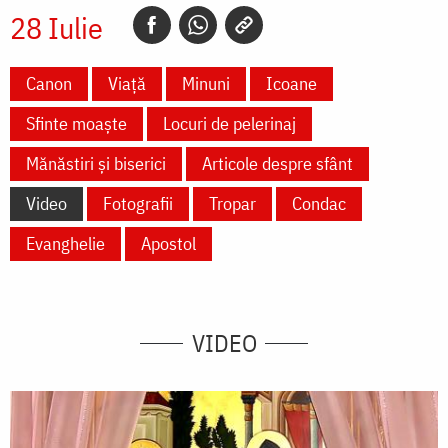
28 Iulie
Canon
Viață
Minuni
Icoane
Sfinte moaște
Locuri de pelerinaj
Mănăstiri și biserici
Articole despre sfânt
Video
Fotografii
Tropar
Condac
Evanghelie
Apostol
VIDEO