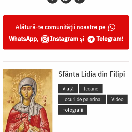
Alătură-te comunității noastre pe
WhatsApp
,
Instagram
și
Telegram
!
Sfânta Lidia din Filipi
Viață
Icoane
Locuri de pelerinaj
Video
Fotografii