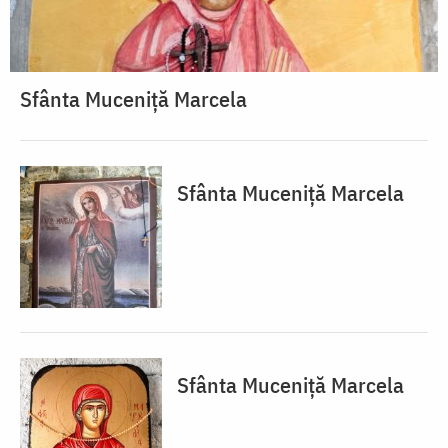
Sfânta Muceniță Marcela
Sfânta Muceniță Marcela
Sfânta Muceniță Marcela