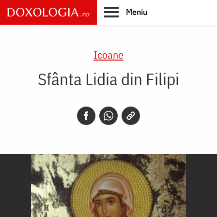
Skip
Meniu
to
main
Main
content
navigation
Icoane
Sfânta Lidia din Filipi