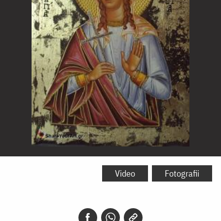
Sfânta
Lidia
Video
Fotografii
din
Filipi