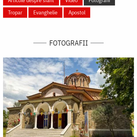
Articole despre sfânt
Video
Fotografii
Tropar
Evanghelie
Apostol
FOTOGRAFII