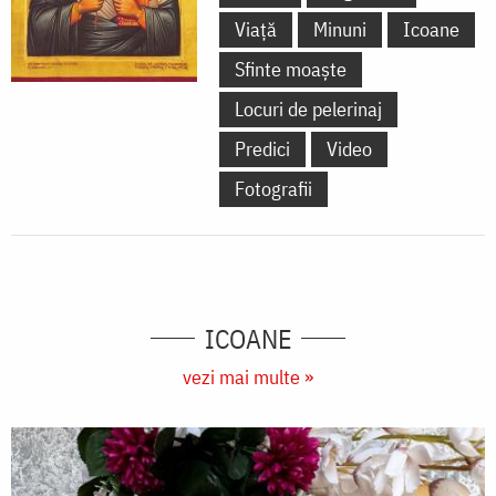
Viață
Minuni
Icoane
Sfinte moaște
Locuri de pelerinaj
Predici
Video
Fotografii
ICOANE
vezi mai multe »