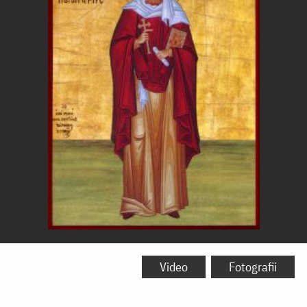
Sfânta
Mare
Video
Fotografii
Muceniță,