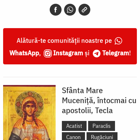
întocmai
cu
apostolii,
Tecla
Alătură-te comunității noastre pe
WhatsApp
,
Instagram
și
Telegram
!
Sfânta Mare
Muceniță, întocmai cu
apostolii, Tecla
Acatist
Paraclis
Canon
Rugăciuni