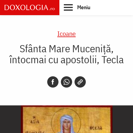
Skip
Meniu
to
main
Main
content
navigation
Icoane
Sfânta Mare Muceniță,
întocmai cu apostolii, Tecla