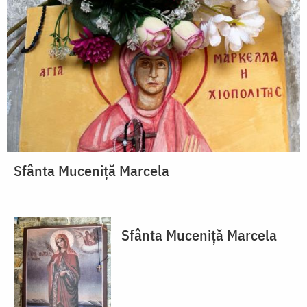
Sfânta Muceniță Marcela
Sfânta Muceniță Marcela