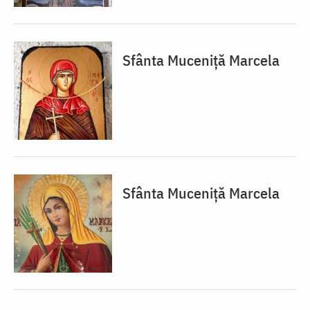
Sfânta Muceniță Marcela
Sfânta Muceniță Marcela