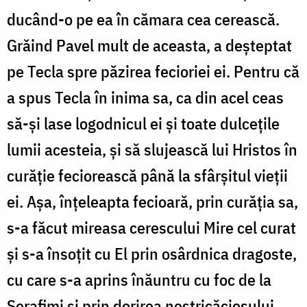
ducând-o pe ea în cămara cea cerească.
Grăind Pavel mult de aceasta, a deșteptat
pe Tecla spre păzirea fecioriei ei. Pentru că
a spus Tecla în inima sa, ca din acel ceas
să-și lase logodnicul ei și toate dulcețile
lumii acesteia, și să slujească lui Hristos în
curăție feciorească până la sfârșitul vieții
ei. Așa, înțeleapta fecioară, prin curăția sa,
s-a făcut mireasa cerescului Mire cel curat
și s-a însoțit cu El prin osârdnica dragoste,
cu care s-a aprins înăuntru cu foc de la
Serafimi și prin dorirea nestricăciosului