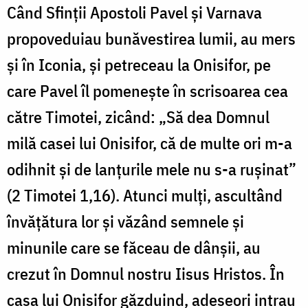
Când Sfinții Apostoli Pavel și Varnava
propoveduiau bunăvestirea lumii, au mers
și în Iconia, și petreceau la Onisifor, pe
care Pavel îl pomenește în scrisoarea cea
către Timotei, zicând: „Să dea Domnul
milă casei lui Onisifor, că de multe ori m-a
odihnit și de lanțurile mele nu s-a rușinat”
(2 Timotei 1,16). Atunci mulți, ascultând
învățătura lor și văzând semnele și
minunile care se făceau de dânșii, au
crezut în Domnul nostru Iisus Hristos. În
casa lui Onisifor găzduind, adeseori intrau