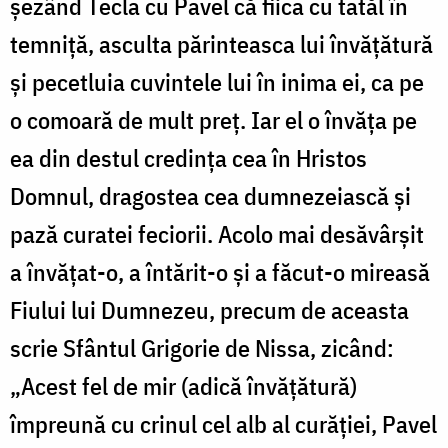
șezând Tecla cu Pavel că fiica cu tatăl în
temniță, asculta părinteasca lui învățătură
și pecetluia cuvintele lui în inima ei, ca pe
o comoară de mult preț. Iar el o învăța pe
ea din destul credința cea în Hristos
Domnul, dragostea cea dumnezeiască și
pază curatei feciorii. Acolo mai desăvârșit
a învățat-o, a întărit-o și a făcut-o mireasă
Fiului lui Dumnezeu, precum de aceasta
scrie Sfântul Grigorie de Nissa, zicând:
„Acest fel de mir (adică învățătură)
împreună cu crinul cel alb al curăției, Pavel