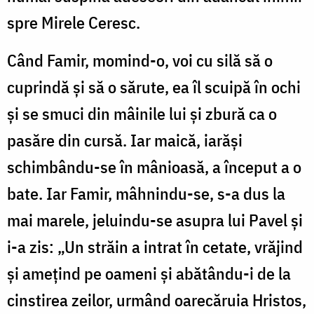
spre Mirele Ceresc.
Când Famir, momind-o, voi cu silă să o
cuprindă și să o sărute, ea îl scuipă în ochi
și se smuci din mâinile lui și zbură ca o
pasăre din cursă. Iar maică, iarăși
schimbându-se în mânioasă, a început a o
bate. Iar Famir, mâhnindu-se, s-a dus la
mai marele, jeluindu-se asupra lui Pavel și
i-a zis: „Un străin a intrat în cetate, vrăjind
și amețind pe oameni și abătându-i de la
cinstirea zeilor, urmând oarecăruia Hristos,