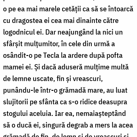
o pe ea mai marele cetății ca să se întoarcă
cu dragostea ei cea mai dinainte către
logodnicul ei. Dar neajungând la nici un
sfârșit mulțumitor, în cele din urmă a
osândit-o pe Tecla la ardere după pofta
mamei ei. Și dacă aduseră mulțime multă
de lemne uscate, fin și vreascuri,
punându-le într-o grămadă mare, au luat
slujitorii pe sfânta ca s-o ridice deasupra
stogului aceluia. Iar ea, nemaiașteptând
să o ducă ei, singură degrab a mers la acea
grămadă de fin, de lemn și de vreascuri și