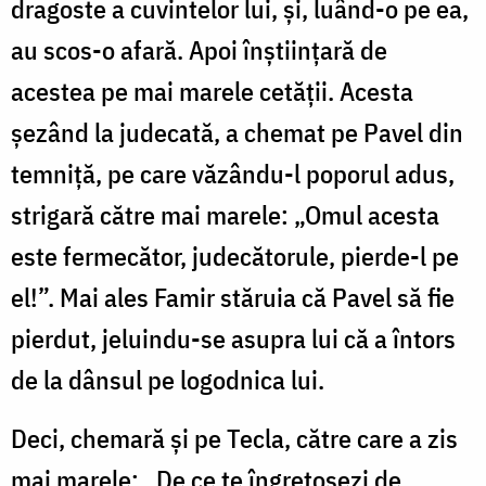
dragoste a cuvintelor lui, și, luând-o pe ea,
au scos-o afară. Apoi înștiințară de
acestea pe mai marele cetății. Acesta
șezând la judecată, a chemat pe Pavel din
temniță, pe care văzându-l poporul adus,
strigară către mai marele: „Omul acesta
este fermecător, judecătorule, pierde-l pe
el!”. Mai ales Famir stăruia că Pavel să fie
pierdut, jeluindu-se asupra lui că a întors
de la dânsul pe logodnica lui.
Deci, chemară și pe Tecla, către care a zis
mai marele: „De ce te îngrețoșezi de