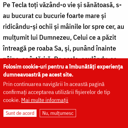
Pe Tecla toți văzând-o vie și sănătoasă, s-
au bucurat cu bucurie foarte mare și
ridicându-și ochii și mâinile lor spre cer, au
mulțumit lui Dumnezeu, Celui ce a păzit
întreagă pe roaba Sa, și, punând înainte
pâine, se întăriră. De acolo, sculându-se
Folosim cookie-uri pentru a îmbunătăți experiența
Pavel cu Varnava, au mers prin Listra și
dumneavoastră pe acest site.
prin Derbe, binevestind Evanghelia și
Prin continuarea navigării în această pagină
tămăduind pe cei neputincioși. Și le-a
confirmați acceptarea utilizării fișierelor de tip
cookie.
Mai multe informații
urmat lor și Tecla până la Antiohia, unde,
intrând ei în cetate, s-a întâmplat că un
Sunt de acord
Nu, mulțumesc
oarecare Alexandru, mai mare în cetatea