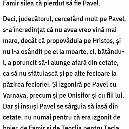
Famir silea că pierdut să fie Pavel.
Deci, judecătorul, cercetând mult pe Pavel,
s-a încredințat că nu avea vreo vină mai
mare, decât că propovâduia pe Hristos, și
nu l-a osândit pe el la moarte, ci, bătându-
l, a poruncit să-l alunge afară din cetate,
ca să nu sfătuiască și pe alte fecioare la
păzirea fecioriei. Și izgoniră pe Pavel cu
Varnava, precum și pe Onisifor și cu fiii lui.
Dar și însuși Pavel se sârguia să iasă din
cetate, nu numai pentru că era izgonit de
boier, de Famir și de Teoclia pentru Tecla,