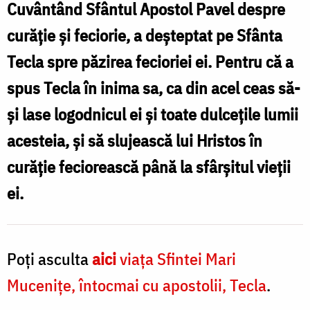
Mucenițe,
Cuvântând Sfântul Apostol Pavel despre
întocmai
curăție și feciorie, a deșteptat pe Sfânta
cu
Tecla spre păzirea fecioriei ei. Pentru că a
apostolii,
spus Tecla în inima sa, ca din acel ceas să-
Tecla
și lase logodnicul ei și toate dulcețile lumii
acesteia, și să slujească lui Hristos în
curăție feciorească până la sfârșitul vieții
ei.
Poți asculta
aici
viața Sfintei Mari
Mucenițe, întocmai cu apostolii, Tecla
.