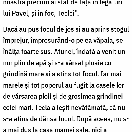
noastră precum ai stat de față în legături
lui Pavel, și în foc, Teclei”.
Dacă au pus focul de jos și au aprins stogul
împrejur, împresurând-o pe ea văpaia, se
înălța foarte sus. Atunci, îndată a venit un
nor plin de apă și s-a vărsat ploaie cu
grindină mare și a stins tot focul. Iar mai
marele și tot poporul au fugit la casele lor
de vărsarea ploii și de grosimea grindinei
celei mari. Tecla a ieșit nevătămată, că nu
s-a atins de dânsa focul. După aceea, nu s-
a mai dus la casa mamei sale, nici a