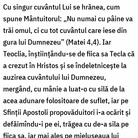
Cu singur cuvântul Lui se hrănea, cum
spune Mântuitorul: „Nu numai cu pâine va
trăi omul, ci cu tot cuvântul care iese din
gura lui Dumnezeu” (Matei 4,4). Iar
Teoclia, înștiințându-se de fiica sa Tecla că
a crezut în Hristos și se îndeletnicește la
auzirea cuvântului lui Dumnezeu,
mergând, cu mânie a luat-o cu silă de la
acea adunare folositoare de suflet, iar pe
Sfinții Apostoli propovăduitori i-a ocărit și
defăimîndu-i pe ei, trăgea cu de-a sila pe
fiica sa, iar mai ales pe mielușeaua lui