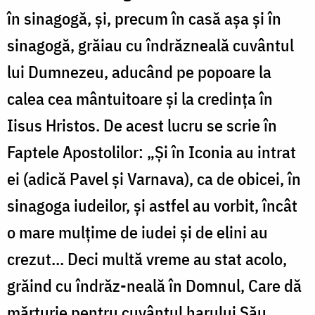
în sinagogă, și, precum în casă așa și în
sinagogă, grăiau cu îndrăzneală cuvântul
lui Dumnezeu, aducând pe popoare la
calea cea mântuitoare și la credința în
Iisus Hristos. De acest lucru se scrie în
Faptele Apostolilor: „Și în Iconia au intrat
ei (adică Pavel și Varnava), ca de obicei, în
sinagoga iudeilor, și astfel au vorbit, încât
o mare mulțime de iudei și de elini au
crezut... Deci multă vreme au stat acolo,
grăind cu îndrăz-neală în Domnul, Care dă
mărturie pentru cuvântul harului Său,