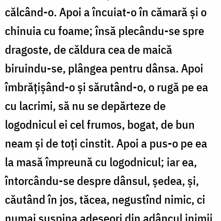
călcând-o. Apoi a încuiat-o în cămară și o
chinuia cu foame; însă plecându-se spre
dragoste, de căldura cea de maică
biruindu-se, plângea pentru dânsa. Apoi
îmbrățișând-o și sărutând-o, o rugă pe ea
cu lacrimi, să nu se depărteze de
logodnicul ei cel frumos, bogat, de bun
neam și de toți cinstit. Apoi a pus-o pe ea
la masă împreună cu logodnicul; iar ea,
întorcându-se despre dânsul, ședea, și,
căutând în jos, tăcea, negustînd nimic, ci
numai suspina adeseori din adâncul inimii