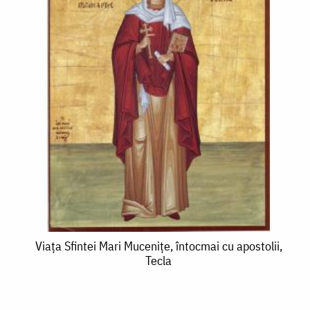
Viața
Viața Sfintei Mari Mucenițe, întocmai cu apostolii,
Tecla
Sfintei
Mari