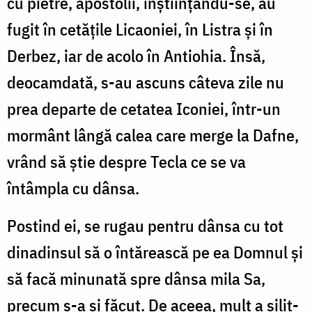
cu pietre, apostolii, înștiințându-se, au
fugit în cetățile Licaoniei, în Listra și în
Derbez, iar de acolo în Antiohia. Însă,
deocamdată, s-au ascuns câteva zile nu
prea departe de cetatea Iconiei, într-un
mormânt lângă calea care merge la Dafne,
vrând să știe despre Tecla ce se va
întâmpla cu dânsa.
Postind ei, se rugau pentru dânsa cu tot
dinadinsul să o întărească pe ea Domnul și
să facă minunată spre dânsa mila Sa,
precum s-a și făcut. De aceea, mult a silit-