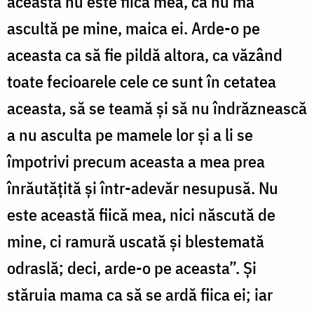
aceasta nu este fiica mea, că nu mă
ascultă pe mine, maica ei. Arde-o pe
aceasta ca să fie pildă altora, ca văzând
toate fecioarele cele ce sunt în cetatea
aceasta, să se teamă și să nu îndrăznească
a nu asculta pe mamele lor și a li se
împotrivi precum aceasta a mea prea
înrăutățită și într-adevăr nesupusă. Nu
este această fiică mea, nici născută de
mine, ci ramură uscată și blestemată
odraslă; deci, arde-o pe aceasta”. Și
stăruia mama ca să se ardă fiica ei; iar