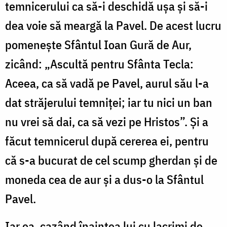
temnicerului ca să-i deschidă ușa și să-i
dea voie să meargă la Pavel. De acest lucru
pomenește Sfântul Ioan Gură de Aur,
zicând: „Ascultă pentru Sfânta Tecla:
Aceea, ca să vadă pe Pavel, aurul său l-a
dat străjerului temniței; iar tu nici un ban
nu vrei să dai, ca să vezi pe Hristos”. Și a
făcut temnicerul după cererea ei, pentru
că s-a bucurat de cel scump gherdan și de
moneda cea de aur și a dus-o la Sfântul
Pavel.
Iar ea, cazând înaintea lui cu lacrimi de