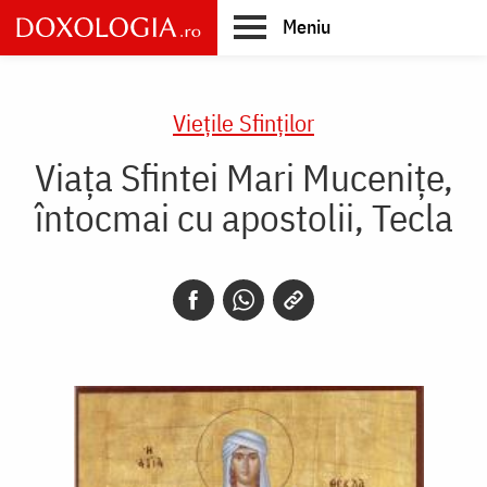
Skip
Meniu
to
main
Main
content
navigation
Vieţile Sfinţilor
Viața Sfintei Mari Mucenițe,
întocmai cu apostolii, Tecla