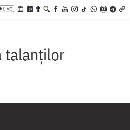
LIVE
07
 talanților