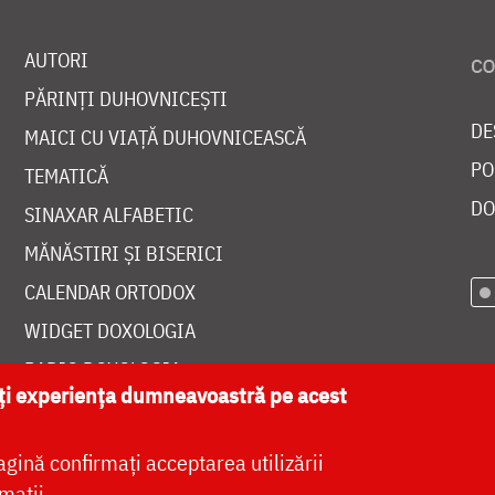
AUTORI
PĂRINȚI DUHOVNICEȘTI
DE
MAICI CU VIAȚĂ DUHOVNICEASCĂ
PO
TEMATICĂ
DO
SINAXAR ALFABETIC
MĂNĂSTIRI ȘI BISERICI
CALENDAR ORTODOX
WIDGET DOXOLOGIA
RADIO DOXOLOGIA
ăți experiența dumneavoastră pe acest
agină confirmați acceptarea utilizării
mații