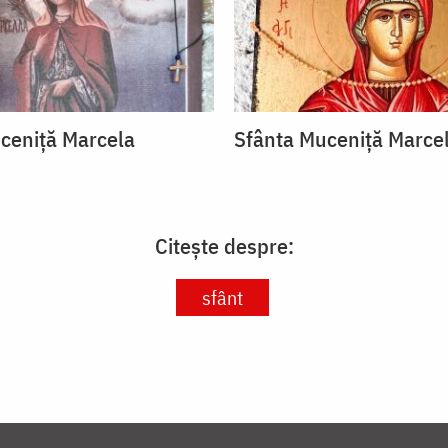
ceniță Marcela
Sfânta Muceniță Marce
Citește despre:
sfânt