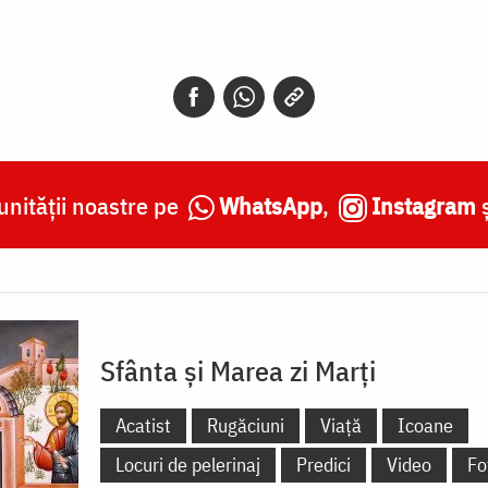
nității noastre pe
WhatsApp
,
Instagram
Sfânta și Marea zi Marți
Acatist
Rugăciuni
Viață
Icoane
Locuri de pelerinaj
Predici
Video
Fo