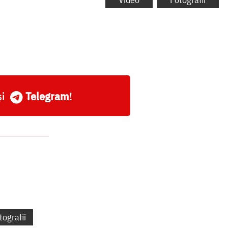
și
Telegram
!
tografii