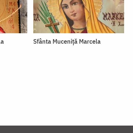
la
Sfânta Muceniță Marcela