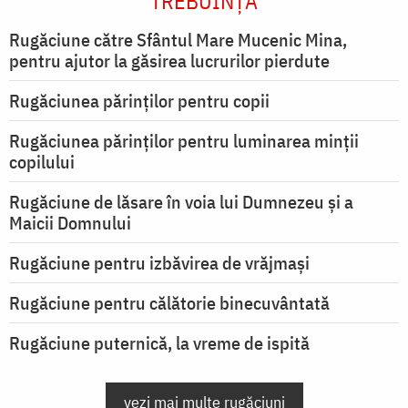
TREBUINȚA
Rugăciune către Sfântul Mare Mucenic Mina,
pentru ajutor la găsirea lucrurilor pierdute
Rugăciunea părinților pentru copii
Rugăciunea părinților pentru luminarea minţii
copilului
Rugăciune de lăsare în voia lui Dumnezeu şi a
Maicii Domnului
Rugăciune pentru izbăvirea de vrăjmași
Rugăciune pentru călătorie binecuvântată
Rugăciune puternică, la vreme de ispită
vezi mai multe rugăciuni