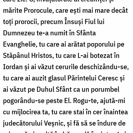
mărite Prorocule, care eşti mai mare decât
toţi prorocii, precum Însuşi Fiul lui
Dumnezeu te-a numit în Sfânta
Evanghelie, tu care ai arătat poporului pe
Stăpânul Hristos, tu care L-ai botezat în
Iordan şi ai văzut cerurile deschizându-se,
tu care ai auzit glasul Părintelui Ceresc şi
ai văzut pe Duhul Sfânt ca un porumbel
pogorându-se peste El. Rogu-te, ajută-mi
cu mijlocirea ta, tu care stai în cer înaintea
judecătorului Veşnic, şi fă să se îndure de