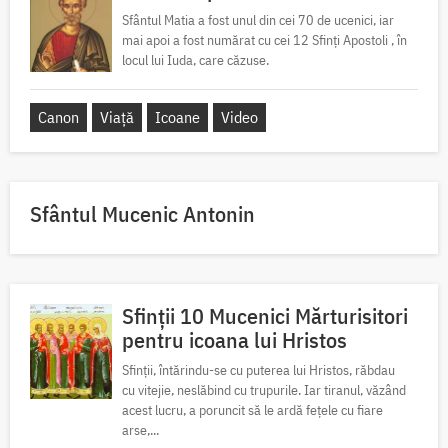
Sfântul Matia a fost unul din cei 70 de ucenici, iar
mai apoi a fost numărat cu cei 12 Sfinți Apostoli , în
locul lui Iuda, care căzuse.
Canon
Viață
Icoane
Video
Sfântul Mucenic Antonin
Sfinții 10 Mucenici Mărturisitori
pentru icoana lui Hristos
Sfinții, întărindu-se cu puterea lui Hristos, răbdau
cu vitejie, neslăbind cu trupurile. Iar tiranul, văzând
acest lucru, a poruncit să le ardă fețele cu fiare
arse,...