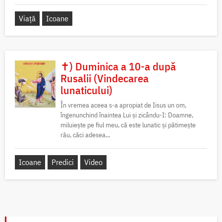
Viață
Icoane
✝) Duminica a 10-a după
Rusalii (Vindecarea
lunaticului)
În vremea aceea s-a apropiat de Iisus un om,
îngenunchind înaintea Lui și zicându-I: Doamne,
miluiește pe fiul meu, că este lunatic și pătimește
rău, căci adesea...
Icoane
Predici
Video