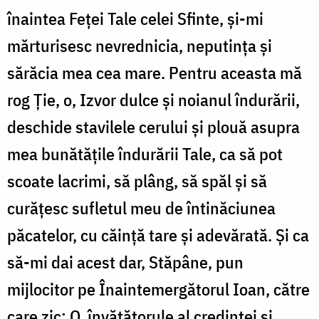
înaintea Feţei Tale celei Sfinte, şi-mi
mărturisesc nevrednicia, neputinţa şi
sărăcia mea cea mare. Pentru aceasta mă
rog Ţie, o, Izvor dulce şi noianul îndurării,
deschide stavilele cerului şi plouă asupra
mea bunătăţile îndurării Tale, ca să pot
scoate lacrimi, să plâng, să spăl şi să
curăţesc sufletul meu de întinăciunea
păcatelor, cu căinţă tare şi adevărată. Şi ca
să-mi dai acest dar, Stăpâne, pun
mijlocitor pe Înaintemergătorul Ioan, către
care zic: O, învăţătorule al credinţei şi