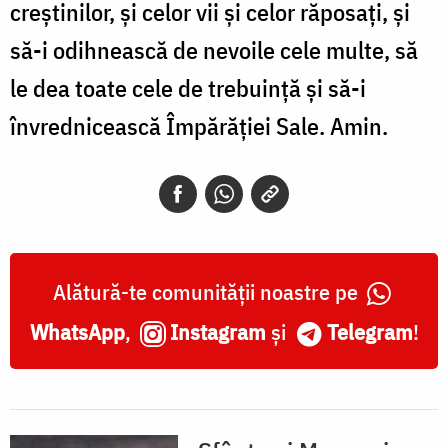
creştinilor, şi celor vii şi celor răposaţi, şi
să-i odihnească de nevoile cele multe, să
le dea toate cele de trebuinţă şi să-i
învrednicească Împărăţiei Sale. Amin.
Alătură-te comunității noastre pe
WhatsApp
,
Instagram
și
Telegram
!