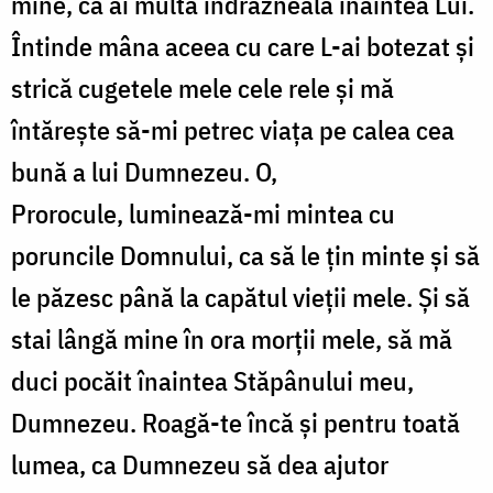
mine, că ai multă îndrăzneală înaintea Lui.
Întinde mâna aceea cu care L-ai botezat şi
strică cugetele mele cele rele şi mă
întăreşte să-mi petrec viaţa pe calea cea
bună a lui Dumnezeu. O,
Prorocule, luminează-mi mintea cu
poruncile Domnului, ca să le ţin minte şi să
le păzesc până la capătul vieţii mele. Şi să
stai lângă mine în ora morţii mele, să mă
duci pocăit înaintea Stăpânului meu,
Dumnezeu. Roagă-te încă şi pentru toată
lumea, ca Dumnezeu să dea ajutor