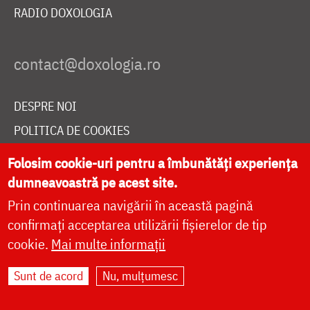
RADIO DOXOLOGIA
DESPRE NOI
POLITICA DE COOKIES
DONEAZĂ ONLINE PENTRU CATEDRALA NAȚIONALĂ
Folosim cookie-uri pentru a îmbunătăți experiența
dumneavoastră pe acest site.
Prin continuarea navigării în această pagină
LIVE
confirmați acceptarea utilizării fișierelor de tip
cookie.
Mai multe informații
Site dezvoltat de
DOXOLOGIA MEDIA
,
Sunt de acord
Nu, mulțumesc
Arhiepiscopia Iașilor | ©
doxologia.ro