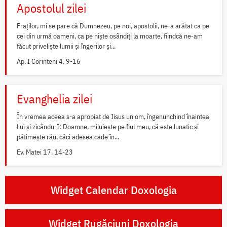
Apostolul zilei
Fraților, mi se pare că Dumnezeu, pe noi, apostolii, ne-a arătat ca pe
cei din urmă oameni, ca pe niște osândiți la moarte, fiindcă ne-am
făcut priveliște lumii și îngerilor și...
Ap. I Corinteni 4, 9-16
Evanghelia zilei
În vremea aceea s-a apropiat de Iisus un om, îngenunchind înaintea
Lui și zicându-I: Doamne, miluiește pe fiul meu, că este lunatic și
pătimește rău, căci adesea cade în...
Ev. Matei 17, 14-23
Widget Calendar Doxologia
Widget Rugăciuni Doxologia