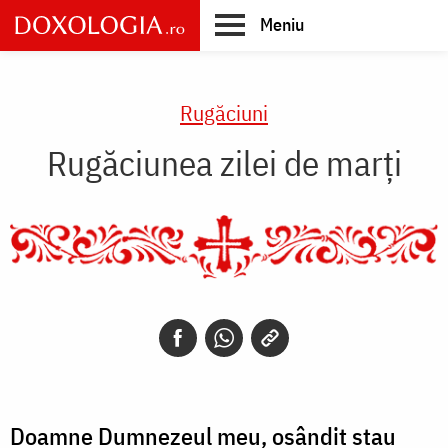
Skip
Meniu
to
main
Main
content
navigation
Rugăciuni
Rugăciunea zilei de marţi
Doamne Dumnezeul meu, osândit stau