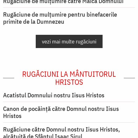
Rugăciune de mulţumire către Maica Domnului
Rugăciune de mulțumire pentru binefacerile
primite de la Dumnezeu
vezi mai multe rugăciuni
RUGĂCIUNI LA MÂNTUITORUL
HRISTOS
Acatistul Domnului nostru Iisus Hristos
Canon de pocăință către Domnul nostru Iisus
Hristos
Rugăciune către Domnul nostru Iisus Hristos,
alcătuită de Sfântul Isaac Sirul