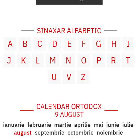
SINAXAR ALFABETIC
A
B
C
D
E
F
G
H
I
J
K
L
M
N
O
P
R
T
U
V
Z
CALENDAR ORTODOX
9 AUGUST
ianuarie
februarie
martie
aprilie
mai
iunie
iulie
august
septembrie
octombrie
noiembrie