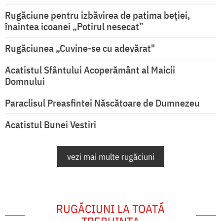
Rugăciune pentru izbăvirea de patima beției,
înaintea icoanei „Potirul nesecat”
Rugăciunea „Cuvine-se cu adevărat"
Acatistul Sfântului Acoperământ al Maicii
Domnului
Paraclisul Preasfintei Născătoare de Dumnezeu
Acatistul Bunei Vestiri
vezi mai multe rugăciuni
RUGĂCIUNI LA TOATĂ