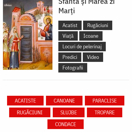
Sfânta și Marea zi
Marți
Acatist
Rugăciuni
Viață
Icoane
Locuri de pelerinaj
Predici
Video
Fotografii
ACATISTE
CANOANE
PARACLISE
RUGĂCIUNI
SLUJBE
TROPARE
CONDACE