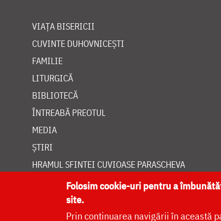
VIAȚA BISERICII
CUVINTE DUHOVNICEȘTI
FAMILIE
LITURGICĂ
BIBLIOTECĂ
ÎNTREABĂ PREOTUL
MEDIA
ȘTIRI
HRAMUL SFINTEI CUVIOASE PARASCHEVA
Folosim cookie-uri pentru a îmbunăt
site.
Prin continuarea navigării în această p