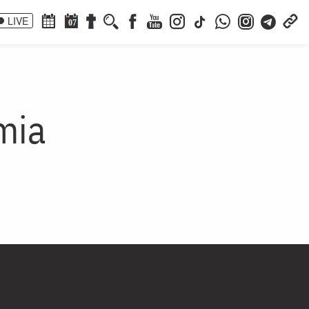
LIVE
07
mia