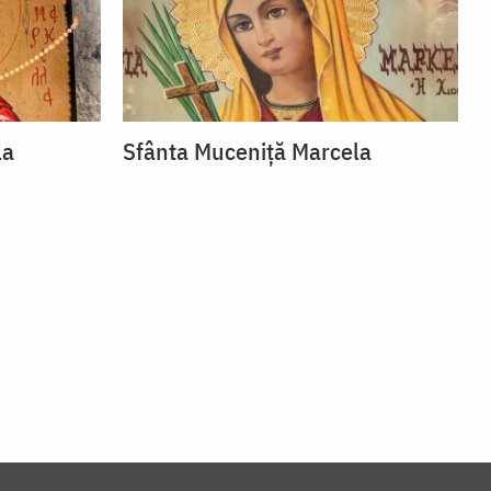
la
Sfânta Muceniță Marcela