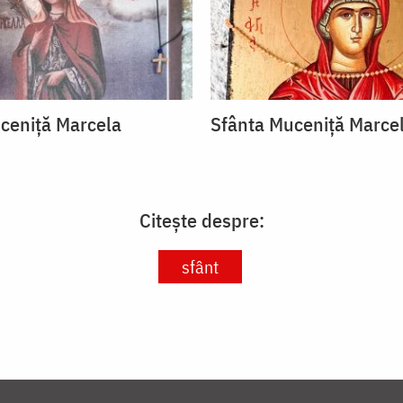
ceniță Marcela
Sfânta Muceniță Marce
Citește despre:
sfânt