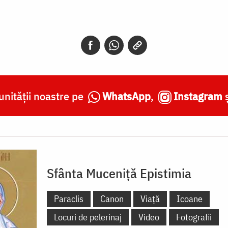
nității noastre pe
WhatsApp
,
Instagram
Sfânta Muceniță Epistimia
Paraclis
Canon
Viață
Icoane
Locuri de pelerinaj
Video
Fotografii