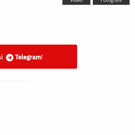
și
Telegram
!