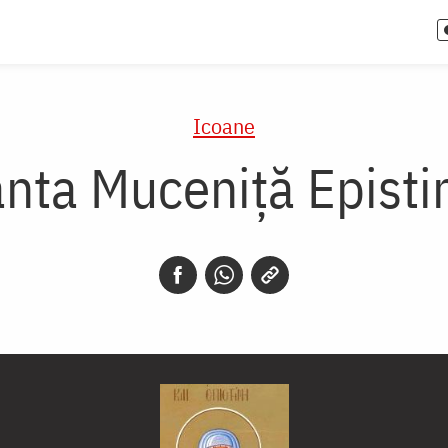
Icoane
ânta Muceniță Episti