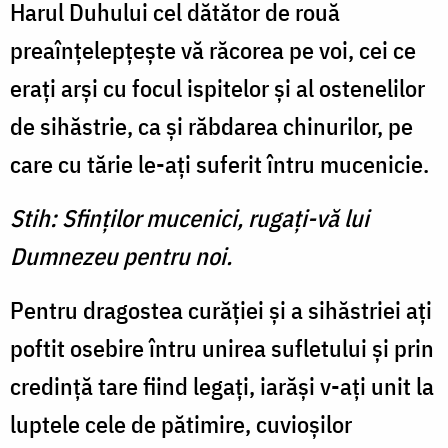
Harul Duhului cel dătător de rouă
preaînţelepţeşte vă răcorea pe voi, cei ce
eraţi arşi cu focul ispitelor şi al ostenelilor
de sihăstrie, ca şi răbdarea chinurilor, pe
care cu tărie le-aţi suferit întru mucenicie.
Stih: Sfinţilor mucenici, rugaţi-vă lui
Dumnezeu pentru noi.
Pentru dragostea curăţiei şi a sihăstriei aţi
poftit osebire întru unirea sufletului şi prin
credinţă tare fiind legaţi, iarăşi v-aţi unit la
luptele cele de pătimire, cuvioşilor