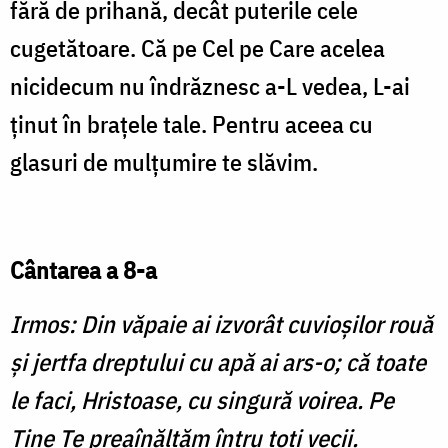
fără de prihană, decât puterile cele
cugetătoare. Că pe Cel pe Care acelea
nicidecum nu îndrăznesc a-L vedea, L-ai
ţinut în braţele tale. Pentru aceea cu
glasuri de mulţumire te slăvim.
Cântarea a 8-a
Irmos: Din văpaie ai izvorât cuvioşilor rouă
şi jertfa dreptului cu apă ai ars-o; că toate
le faci, Hristoase, cu singură voirea. Pe
Tine Te preaînălţăm întru toţi vecii.