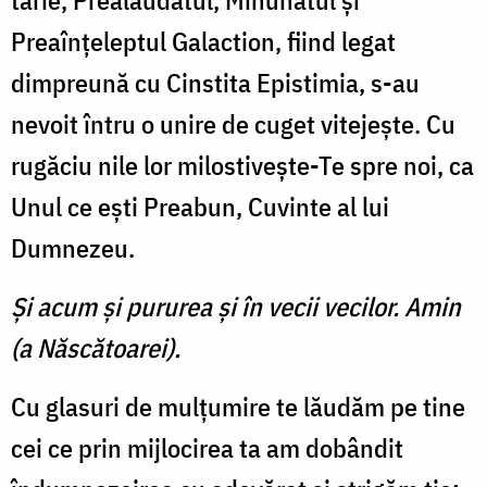
tărie, Prealăudatul, Minunatul şi
Preaînţeleptul Galaction, fiind legat
dimpreună cu Cinstita Epistimia, s-au
nevoit întru o unire de cuget vitejeşte. Cu
rugăciu nile lor milostiveşte-Te spre noi, ca
Unul ce eşti Preabun, Cuvinte al lui
Dumnezeu.
Şi acum şi pururea şi în vecii vecilor. Amin
(a Născătoarei).
Cu glasuri de mulţumire te lăudăm pe tine
cei ce prin mijlocirea ta am dobândit