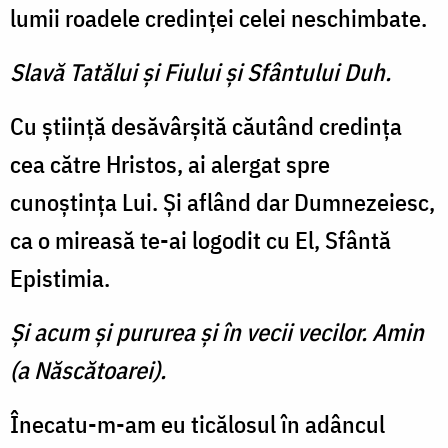
lumii roadele credinţei celei neschimbate.
Slavă Tatălui şi Fiului şi Sfântului Duh.
Cu ştiinţă desăvârşită căutând credinţa
cea către Hristos, ai alergat spre
cunoştinţa Lui. Şi aflând dar Dumnezeiesc,
ca o mireasă te-ai logodit cu El, Sfântă
Epistimia.
Şi acum şi pururea şi în vecii vecilor. Amin
(a Născătoarei).
Înecatu-m-am eu ticălosul în adâncul