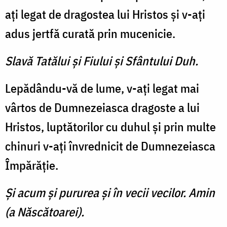
aţi legat de dragostea lui Hristos şi v-aţi
adus jertfă curată prin mucenicie.
Slavă Tatălui şi Fiului şi Sfântului Duh.
Lepădându-vă de lume, v-aţi legat mai
vârtos de Dumnezeiasca dragoste a lui
Hristos, luptătorilor cu duhul şi prin multe
chinuri v-aţi învrednicit de Dumnezeiasca
Împărăţie.
Şi acum şi pururea şi în vecii vecilor. Amin
(a Născătoarei).