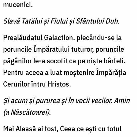
mucenici.
Slavă Tatălui şi Fiului şi Sfântului Duh.
Prealăudatul Galaction, plecându-se la
poruncile Împăratului tuturor, poruncile
păgânilor le-a socotit ca pe nişte bârfeli.
Pentru aceea a luat moştenire Împărăţia
Cerurilor întru Hristos.
Şi acum şi pururea şi în vecii vecilor. Amin
(a Născătoarei).
Mai Aleasă ai fost, Ceea ce eşti cu totul