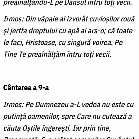
preaînâlţându-L pe Dânsul întru toţi vecii.
Irmos: Din văpaie ai izvorât cuvioşilor rouă
şi jertfa dreptului cu apă ai ars-o; că toate
le faci, Hristoase, cu singură voirea. Pe
Tine Te preaînălţăm întru toţi vecii.
Cântarea a 9-a
Irmos: Pe Dumnezeu a-L vedea nu este cu
putinţă oamenilor, spre Care nu cutează a
căuta Oştile îngereşti. Iar prin tine,