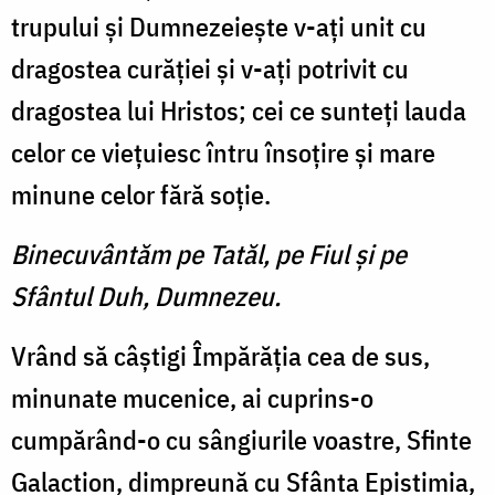
trupului şi Dumnezeieşte v-aţi unit cu
dragostea curăţiei şi v-aţi potrivit cu
dragostea lui Hristos; cei ce sunteţi lauda
celor ce vieţuiesc întru însoţire şi mare
minune celor fără soţie.
Binecuvântăm pe Tatăl, pe Fiul şi pe
Sfântul Duh, Dumnezeu.
Vrând să câştigi Împărăţia cea de sus,
minunate mucenice, ai cuprins-o
cumpărând-o cu sângiurile voastre, Sfinte
Galaction, dimpreună cu Sfânta Epistimia,