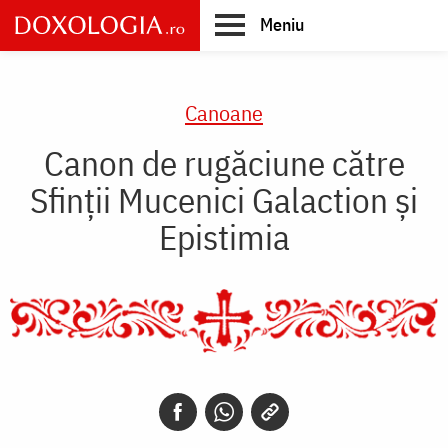
Skip
Meniu
to
main
Main
content
navigation
Canoane
Canon de rugăciune către
Sfinţii Mucenici Galaction şi
Epistimia