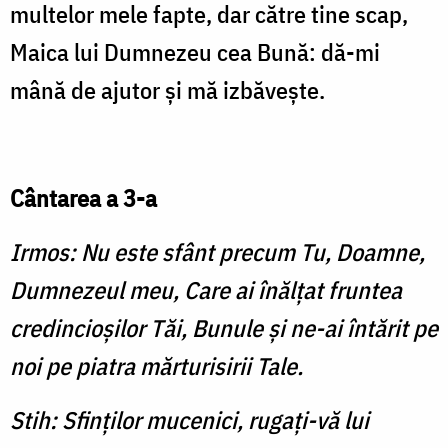
multelor mele fapte, dar către tine scap,
Maica lui Dumnezeu cea Bună: dă-mi
mână de ajutor şi mă izbăveşte.
Cântarea a 3-a
Irmos: Nu este sfânt precum Tu, Doamne,
Dumnezeul meu, Care ai înălţat fruntea
credincioşilor Tăi, Bunule şi ne-ai întărit pe
noi pe piatra mărturisirii Tale.
Stih: Sfinţilor mucenici, rugaţi-vă lui