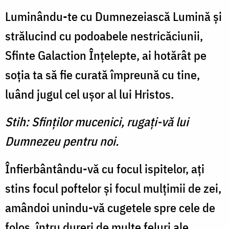
Luminându-te cu Dumnezeiască Lumină şi
strălucind cu podoabele nestricăciunii,
Sfinte Galaction Înţelepte, ai hotărât pe
soţia ta să fie curată împreună cu tine,
luând jugul cel uşor al lui Hristos.
Stih: Sfinţilor mucenici, rugaţi-vă lui
Dumnezeu pentru noi.
Înfierbântându-vă cu focul ispitelor, aţi
stins focul poftelor şi focul mulţimii de zei,
amândoi unindu-vă cugetele spre cele de
folos, întru dureri de multe feluri ale