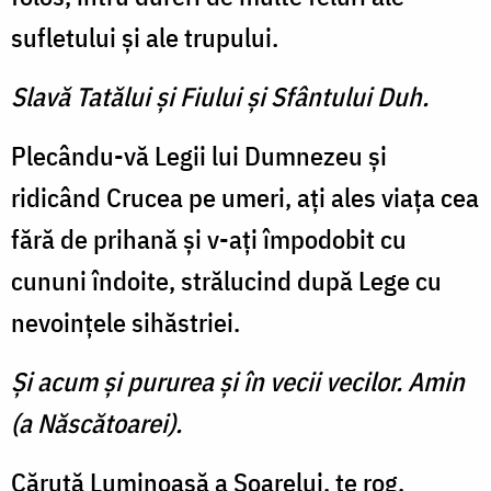
sufletului şi ale trupului.
Slavă Tatălui şi Fiului şi Sfântului Duh.
Plecându-vă Legii lui Dumnezeu şi
ridicând Crucea pe umeri, aţi ales viaţa cea
fără de prihană şi v-aţi împodobit cu
cununi îndoite, strălucind după Lege cu
nevoinţele sihăstriei.
Şi acum şi pururea şi în vecii vecilor. Amin
(a Născătoarei).
Căruţă Luminoasă a Soarelui, te rog,