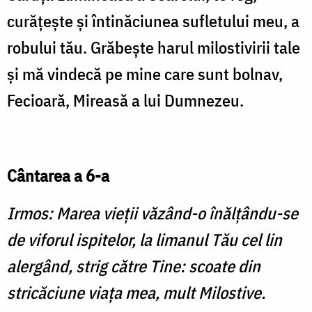
curăţeşte şi întinăciunea sufletului meu, a
robului tău. Grăbeşte harul milostivirii tale
şi mă vindecă pe mine care sunt bolnav,
Fecioară, Mireasă a lui Dumnezeu.
Cântarea a 6-a
Irmos: Marea vieţii văzând-o înălţându-se
de viforul ispitelor, la limanul Tău cel lin
alergând, strig către Tine: scoate din
stricăciune viaţa mea, mult Milostive.