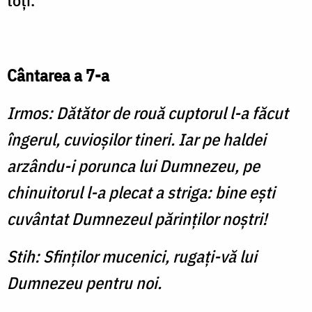
toţi.
Cântarea a 7-a
Irmos: Dătător de rouă cuptorul l-a făcut
îngerul, cuvioşilor tineri. Iar pe haldei
arzându-i porunca lui Dumnezeu, pe
chinuitorul l-a plecat a striga: bine eşti
cuvântat Dumnezeul părinţilor noştri!
Stih: Sfinţilor mucenici, rugaţi-vă lui
Dumnezeu pentru noi.