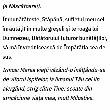
(a Născătoarei).
Îmbunătăţeşte, Stăpână, sufletul meu cel
înrăutăţit în multe greşeli şi te roagă lui
Dumnezeu, Dătătorului tuturor bunătăţilor,
să mă învrednicească de Împărăţia cea de
sus.
Irmos: Marea vieţii văzând-o înălţându-se
de viforul ispitelor, la limanul Tău cel lin
alergând, strig către Tine: scoate din
stricăciune viaţa mea, mult Milostive.