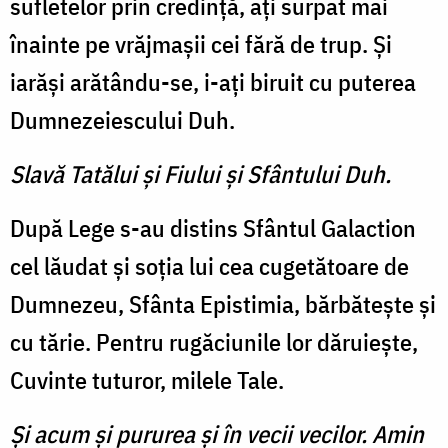
sufletelor prin credinţă, aţi surpat mai
înainte pe vrăjmaşii cei fără de trup. Şi
iarăşi arătându-se, i-aţi biruit cu puterea
Dumnezeiescului Duh.
Slavă Tatălui şi Fiului şi Sfântului Duh.
După Lege s-au distins Sfântul Galaction
cel lăudat şi soţia lui cea cugetătoare de
Dumnezeu, Sfânta Epistimia, bărbăteşte şi
cu tărie. Pentru rugăciunile lor dăruieşte,
Cuvinte tuturor, milele Tale.
Şi acum şi pururea şi în vecii vecilor. Amin