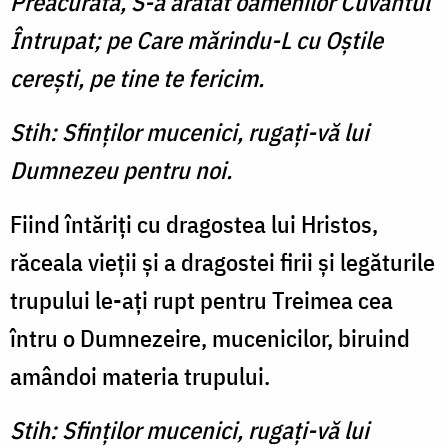
Preacurată, S-a arătat oamenilor Cuvântul
Întrupat; pe Care mărindu-L cu Oştile
cereşti, pe tine te fericim.
Stih: Sfinţilor mucenici, rugaţi-vă lui
Dumnezeu pentru noi.
Fiind întăriţi cu dragostea lui Hristos,
răceala vieţii şi a dragostei firii şi legăturile
trupului le-aţi rupt pentru Treimea cea
întru o Dumnezeire, mucenicilor, biruind
amândoi materia trupului.
Stih: Sfinţilor mucenici, rugaţi-vă lui