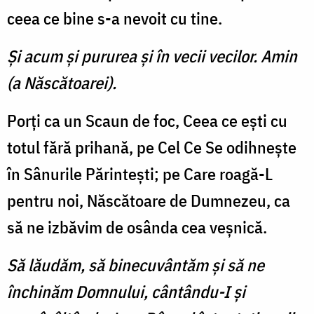
ceea ce bine s-a nevoit cu tine.
Şi acum şi pururea şi în vecii vecilor. Amin
(a Născătoarei).
Porţi ca un Scaun de foc, Ceea ce eşti cu
totul fără prihană, pe Cel Ce Se odihneşte
în Sânurile Părinteşti; pe Care roagă-L
pentru noi, Născătoare de Dumnezeu, ca
să ne izbăvim de osânda cea veşnică.
Să lăudăm, să binecuvântăm şi să ne
închinăm Domnului, cântându-I şi