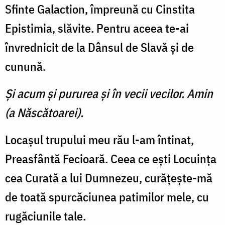
Sfinte Galaction, împreună cu Cinstita
Epistimia, slăvite. Pentru aceea te-ai
învrednicit de la Dânsul de Slavă şi de
cunună.
Şi acum şi pururea şi în vecii vecilor. Amin
(a Născătoarei).
Locaşul trupului meu rău l-am întinat,
Preasfântă Fecioară. Ceea ce eşti Locuinţa
cea Curată a lui Dumnezeu, curăţeşte-mă
de toată spurcăciunea patimilor mele, cu
rugăciunile tale.