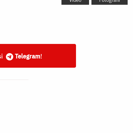
și
Telegram
!