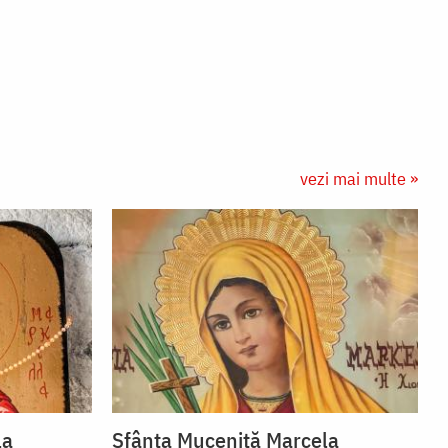
vezi mai multe »
la
Sfânta Muceniță Marcela