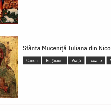
Sfânta Muceniță Iuliana din Nic
Canon
Rugăciuni
Viață
Icoane