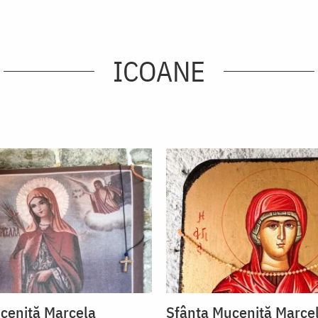
ICOANE
ceniță Marcela
Sfânta Muceniță Marce