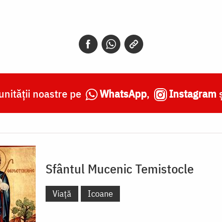
nității noastre pe
WhatsApp
,
Instagram
Sfântul Mucenic Temistocle
Viață
Icoane