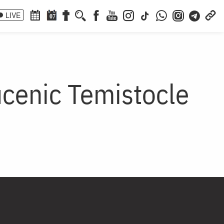
LIVE
07
ucenic Temistocle