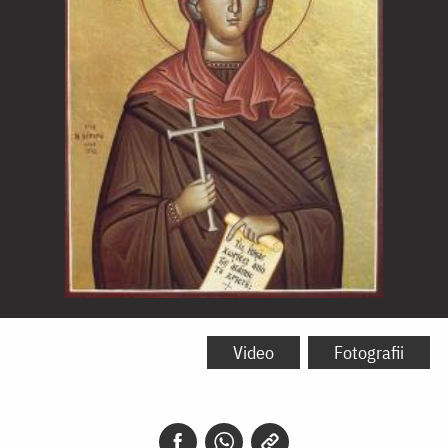
Sfânta
Muceniță
Video
Fotografii
Marcela