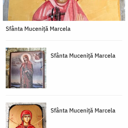
Sfânta Muceniță Marcela
Sfânta Muceniță Marcela
Sfânta Muceniță Marcela