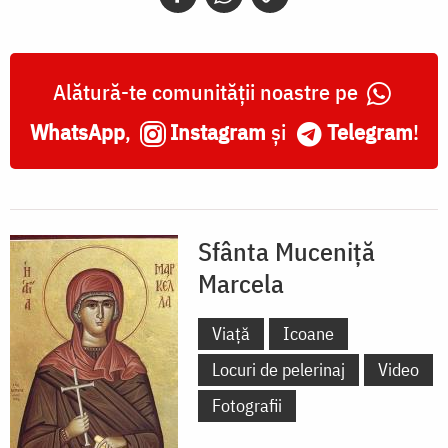
Alătură-te comunității noastre pe
WhatsApp
,
Instagram
și
Telegram
!
Sfânta Muceniță
Marcela
Viață
Icoane
Locuri de pelerinaj
Video
Fotografii