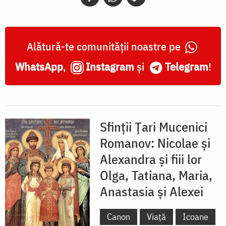
Alătură-te comunității noastre pe
WhatsApp
,
Instagram
și
Telegram
!
Sfinții Țari Mucenici
Romanov: Nicolae și
Alexandra și fiii lor
Olga, Tatiana, Maria,
Anastasia și Alexei
Canon
Viață
Icoane