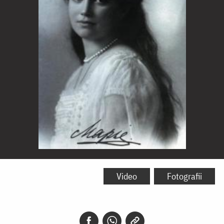
Sfânta
Muceniţă
Video
Fotografii
Maria