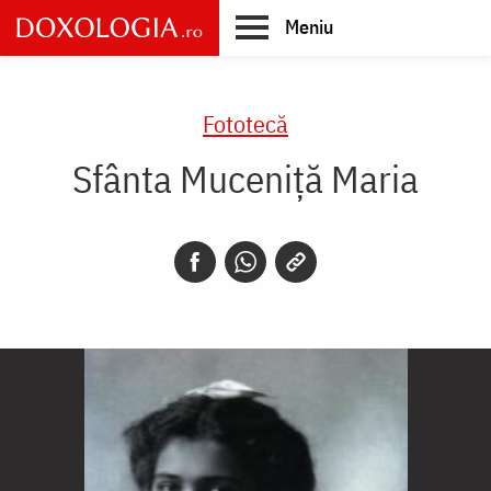
Skip
Meniu
to
main
Main
content
navigation
Fototecă
Sfânta Muceniţă Maria