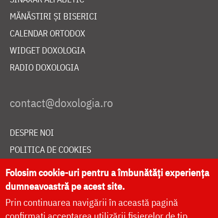
MĂNĂSTIRI ȘI BISERICI
CALENDAR ORTODOX
WIDGET DOXOLOGIA
RADIO DOXOLOGIA
DESPRE NOI
POLITICA DE COOKIES
DONEAZĂ ONLINE PENTRU CATEDRALA NAȚIONALĂ
Folosim cookie-uri pentru a îmbunătăți experiența
dumneavoastră pe acest site.
Prin continuarea navigării în această pagină
LIVE
confirmați acceptarea utilizării fișierelor de tip