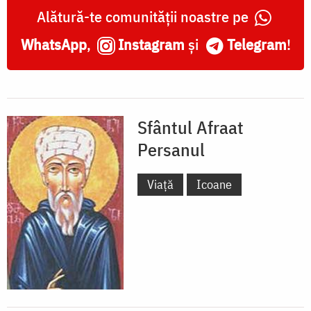
Alătură-te comunității noastre pe
WhatsApp
,
Instagram
și
Telegram
!
Sfântul Afraat
Persanul
Viață
Icoane