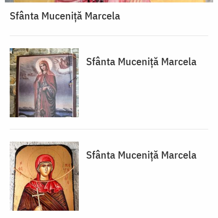
Sfânta Muceniță Marcela
Sfânta Muceniță Marcela
Sfânta Muceniță Marcela