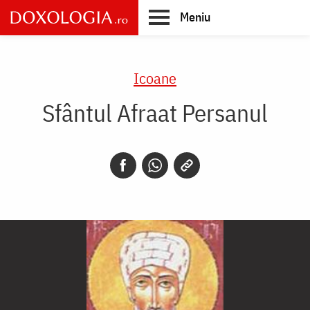
Skip
Meniu
to
main
Main
content
navigation
Icoane
Sfântul Afraat Persanul