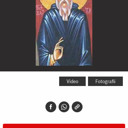
Sfântul
Afraat
Video
Fotografii
Persanul