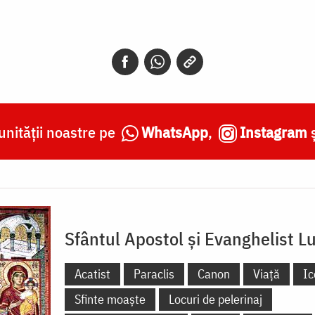
nității noastre pe
WhatsApp
,
Instagram
Sfântul Apostol și Evanghelist L
Acatist
Paraclis
Canon
Viață
Ic
Sfinte moaște
Locuri de pelerinaj