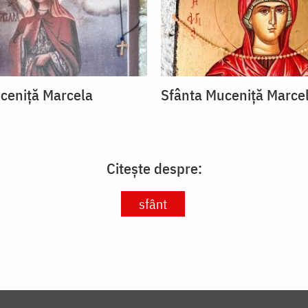
ceniță Marcela
Sfânta Muceniță Marce
Citește despre:
sfânt