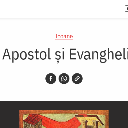
Icoane
 Apostol și Evanghel