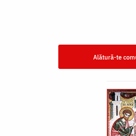
și
Evanghelist
Luca
Alătură-te comu