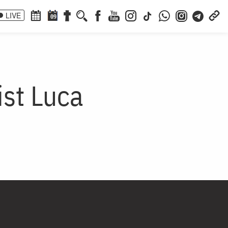
LIVE
09
ist Luca