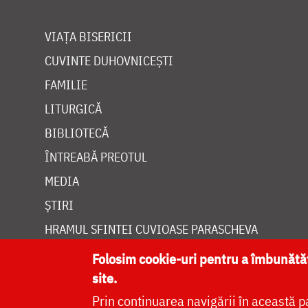
VIAȚA BISERICII
CUVINTE DUHOVNICEȘTI
FAMILIE
LITURGICĂ
BIBLIOTECĂ
ÎNTREABĂ PREOTUL
MEDIA
ȘTIRI
HRAMUL SFINTEI CUVIOASE PARASCHEVA
Folosim cookie-uri pentru a îmbunăt
site.
Prin continuarea navigării în această p