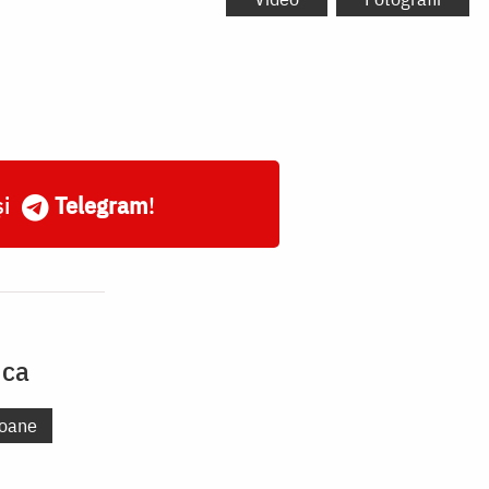
și
Telegram
!
uca
oane