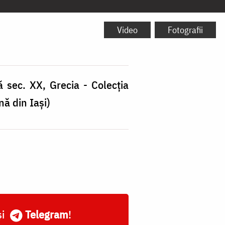
Video
Fotografii
ă sec. XX, Grecia - Colecția
nă din Iași)
și
Telegram
!