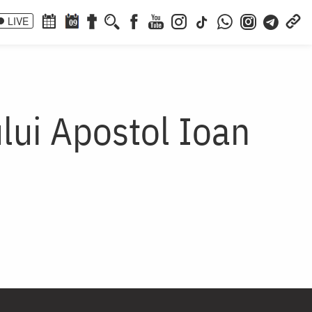
LIVE
09
ului Apostol Ioan