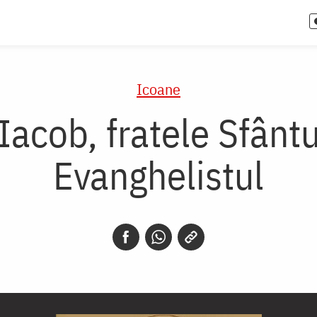
Icoane
Iacob, fratele Sfânt
Evanghelistul