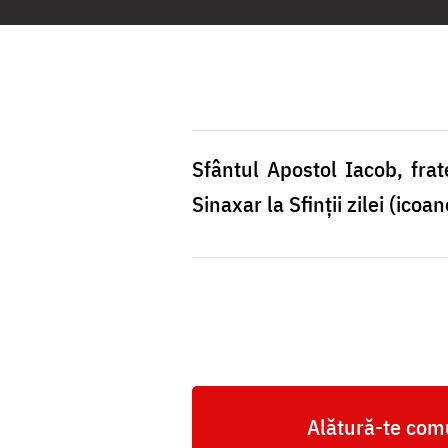
Apostol
Iacob,
fratele
Sfântului
Apostol
Sfântul Apostol Iacob, frat
Ioan
Sinaxar la Sfinții zilei (ico
Evanghelistul,
Icoană
sec.
XX,
Grecia
Alătură-te comu