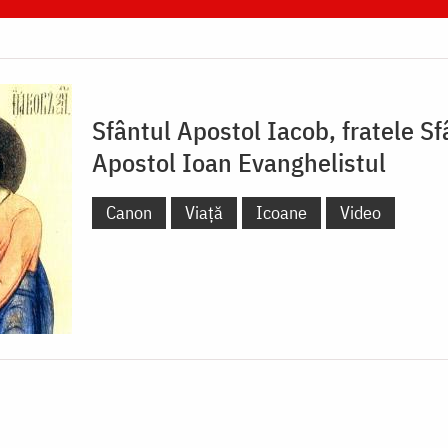
Sfântul Apostol Iacob, fratele Sf
Apostol Ioan Evanghelistul
Canon
Viață
Icoane
Video