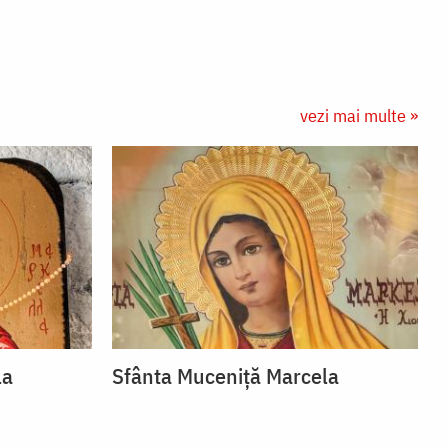
vezi mai multe »
la
Sfânta Muceniță Marcela