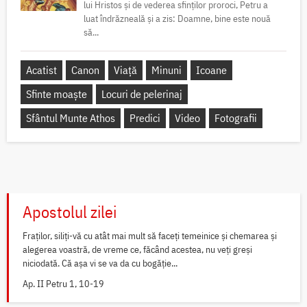
lui Hristos și de vederea sfinților proroci, Petru a
luat îndrăzneală și a zis: Doamne, bine este nouă
să...
Acatist
Canon
Viață
Minuni
Icoane
Sfinte moaște
Locuri de pelerinaj
Sfântul Munte Athos
Predici
Video
Fotografii
Apostolul zilei
Fraților, siliți-vă cu atât mai mult să faceți temeinice și chemarea și
alegerea voastră, de vreme ce, făcând acestea, nu veți greși
niciodată. Că așa vi se va da cu bogăție...
Ap. II Petru 1, 10-19