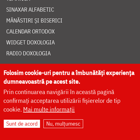
SINAXAR ALFABETIC
MĂNĂSTIRI ȘI BISERICI
CALENDAR ORTODOX
WIDGET DOXOLOGIA
RADIO DOXOLOGIA
Folosim cookie-uri pentru a îmbunătăți experiența
dumneavoastră pe acest site.
Prin continuarea navigării în această pagină
DESPRE NOI
confirmați acceptarea utilizării fișierelor de tip
POLITICA DE COOKIES
cookie.
Mai multe informații
DONEAZĂ ONLINE PENTRU CATEDRALA NAȚIONALĂ
Sunt de acord
Nu, mulțumesc