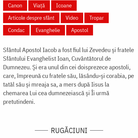
Canon
Viață
Icoane
Articole despre sfânt
Video
Tropar
Condac
Evanghelie
Apostol
Sfântul Apostol Iacob a fost fiul lui Zevedeu și fratele
Sfântului Evanghelist Ioan, Cuvântătorul de
Dumnezeu. Și era unul din cei doisprezece apostoli,
care, împreună cu fratele său, lăsându-și corabia, pe
tatăl său și mreaja sa, a mers după Iisus la
chemarea Lui cea dumnezeiască și Îi urmă
pretutindeni.
RUGĂCIUNI