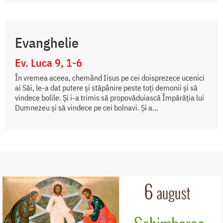
Evanghelie
Ev. Luca 9, 1-6
În vremea aceea, chemând Iisus pe cei doisprezece ucenici
ai Săi, le-a dat putere și stăpânire peste toți demonii și să
vindece bolile. Și i-a trimis să propovăduiască Împărăția lui
Dumnezeu și să vindece pe cei bolnavi. Și a...