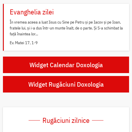
Evanghelia zilei
În vremea aceea a luat Iisus cu Sine pe Petru și pe Iacov și pe Ioan,
fratele lui, și i-a dus într-un munte înalt, de o parte. Și S-a schimbat la
față înaintea lor...
Ev. Matei 17, 1-9
Widget Calendar Doxologia
Widget Rugăciuni Doxologia
Rugăciuni zilnice