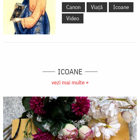
Canon
Viață
Icoane
Video
ICOANE
vezi mai multe »