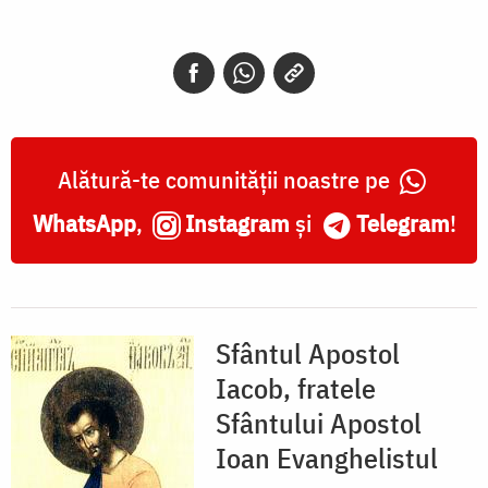
Iacob,
fratele
Sfântului
Apostol
Ioan
Alătură-te comunității noastre pe
Evanghelistul
WhatsApp
,
Instagram
și
Telegram
!
Sfântul Apostol
Iacob, fratele
Sfântului Apostol
Ioan Evanghelistul