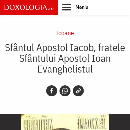
Skip
Meniu
to
main
Main
content
navigation
Icoane
Sfântul Apostol Iacob, fratele
Sfântului Apostol Ioan
Evanghelistul