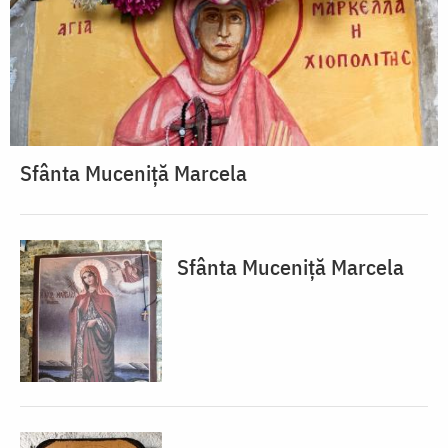
Sfânta Muceniță Marcela
Sfânta Muceniță Marcela