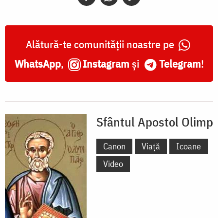
Alătură-te comunității noastre pe
WhatsApp
,
Instagram
și
Telegram
!
Sfântul Apostol Olimp
Canon
Viață
Icoane
Video