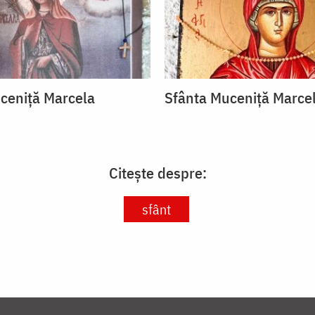
ceniță Marcela
Sfânta Muceniță Marce
Citește despre:
sfânt