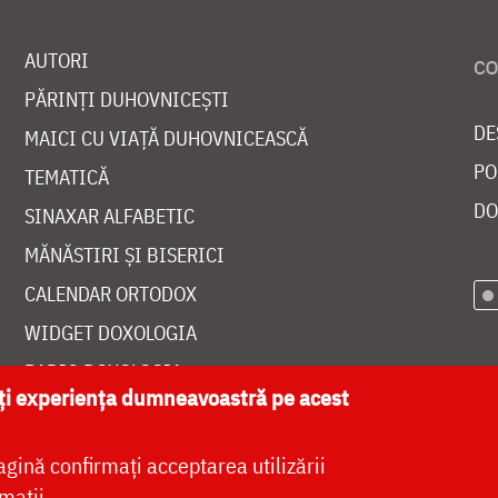
AUTORI
PĂRINȚI DUHOVNICEȘTI
DE
MAICI CU VIAȚĂ DUHOVNICEASCĂ
PO
TEMATICĂ
DO
SINAXAR ALFABETIC
MĂNĂSTIRI ȘI BISERICI
CALENDAR ORTODOX
WIDGET DOXOLOGIA
RADIO DOXOLOGIA
ăți experiența dumneavoastră pe acest
agină confirmați acceptarea utilizării
mații