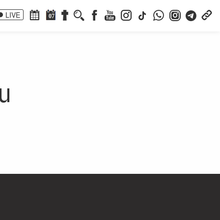
LIVE
07
u