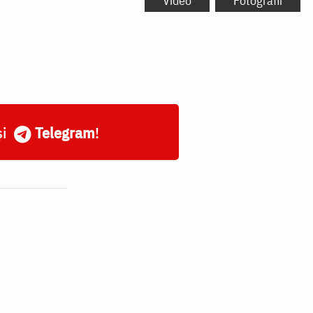
Video
Fotografii
și
Telegram
!