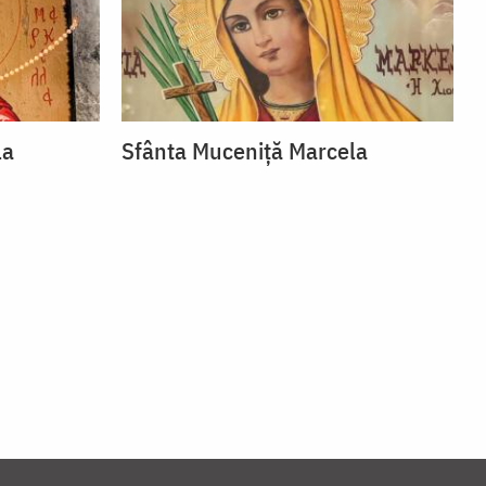
la
Sfânta Muceniță Marcela