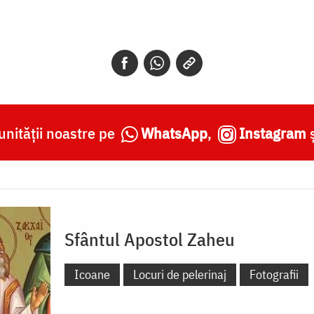
nității noastre pe
WhatsApp
,
Instagram
Sfântul Apostol Zaheu
Icoane
Locuri de pelerinaj
Fotografii