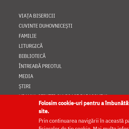
VIAȚA BISERICII
CUVINTE DUHOVNICEȘTI
FAMILIE
LITURGICĂ
BIBLIOTECĂ
ÎNTREABĂ PREOTUL
MEDIA
ȘTIRI
HRAMUL SFINTEI CUVIOASE PARASCHEVA
Folosim cookie-uri pentru a îmbunăt
site.
Prin continuarea navigării în această p
fișierelor de tip cookie.
Mai multe infor