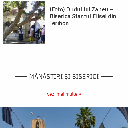
(Foto) Dudul lui Zaheu –
Biserica Sfantul Elisei din
Ierihon
MĂNĂSTIRI ȘI BISERICI
vezi mai multe »