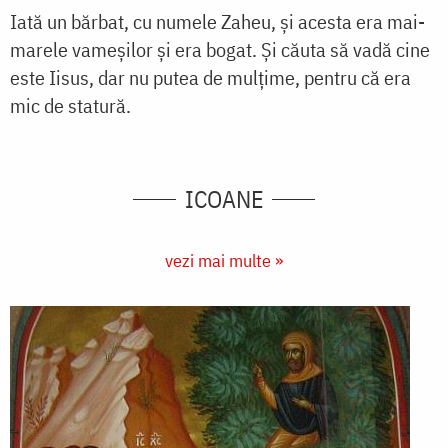
Iată un bărbat, cu numele Zaheu, şi acesta era mai-
marele vameşilor şi era bogat. Şi căuta să vadă cine
este Iisus, dar nu putea de mulţime, pentru că era
mic de statură.
ICOANE
vezi mai multe »