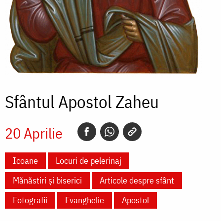
Sfântul Apostol Zaheu
20 Aprilie
Icoane
Locuri de pelerinaj
Mănăstiri și biserici
Articole despre sfânt
Fotografii
Evanghelie
Apostol