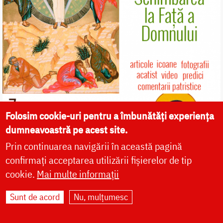
Folosim cookie-uri pentru a îmbunătăți experiența
dumneavoastră pe acest site.
Prin continuarea navigării în această pagină
confirmați acceptarea utilizării fișierelor de tip
cookie.
Mai multe informații
Sunt de acord
Nu, mulțumesc