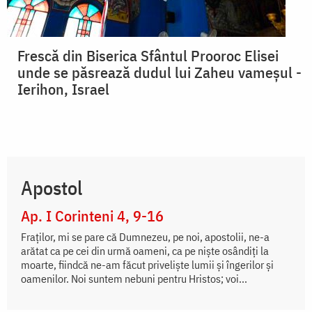
Frescă din Biserica Sfântul Prooroc Elisei
unde se păsrează dudul lui Zaheu vameşul -
Ierihon, Israel
Apostol
Ap. I Corinteni 4, 9-16
Fraților, mi se pare că Dumnezeu, pe noi, apostolii, ne-a
arătat ca pe cei din urmă oameni, ca pe niște osândiți la
moarte, fiindcă ne-am făcut priveliște lumii și îngerilor și
oamenilor. Noi suntem nebuni pentru Hristos; voi...