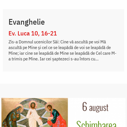
Evanghelie
Ev. Luca 10, 16-21
Zis-a Domnul ucenicilor Săi: Cine vă ascultă pe voi Mă
ascultă pe Mine şi cel ce se leapădă de voi se leapădă de
Mine; iar cine se leapădă de Mine se leapădă de Cel care M-
a trimis pe Mine. Iar cei şaptezeci s-au întors cu...