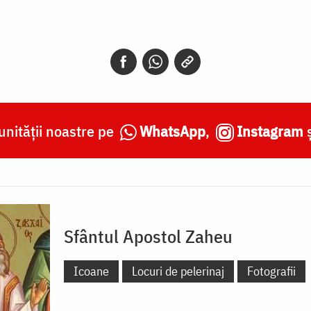
nității noastre pe
WhatsApp
,
Instagram
Sfântul Apostol Zaheu
Icoane
Locuri de pelerinaj
Fotografii