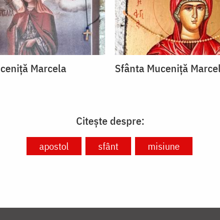
ceniță Marcela
Sfânta Muceniță Marce
Citește despre:
apostol
sfânt
misiune