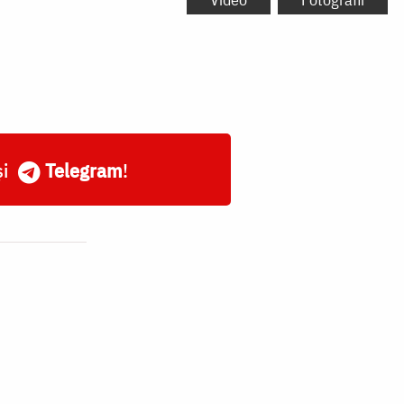
și
Telegram
!