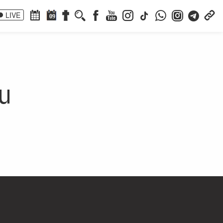
LIVE
09
u