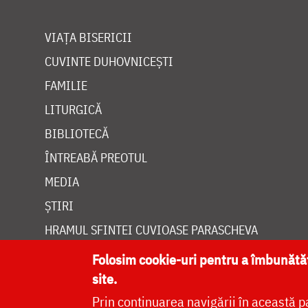
VIAȚA BISERICII
CUVINTE DUHOVNICEȘTI
FAMILIE
LITURGICĂ
BIBLIOTECĂ
ÎNTREABĂ PREOTUL
MEDIA
ȘTIRI
HRAMUL SFINTEI CUVIOASE PARASCHEVA
Folosim cookie-uri pentru a îmbunăt
site.
Prin continuarea navigării în această p