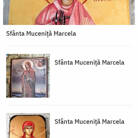
Sfânta Muceniță Marcela
Sfânta Muceniță Marcela
Sfânta Muceniță Marcela