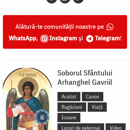
Alătură-te comunității noastre pe
WhatsApp
,
Instagram
și
Telegram
!
Soborul Sfântului
Arhanghel Gavriil
Acatist
Canon
Rugăciuni
Viață
Icoane
Locuri de pelerinaj
Video