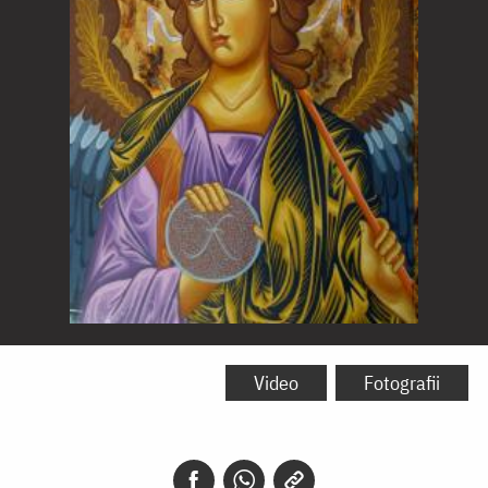
Sfântul
Arhanghel
Video
Fotografii
Gavriil