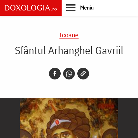
Skip
Meniu
to
main
Main
content
navigation
Icoane
Sfântul Arhanghel Gavriil