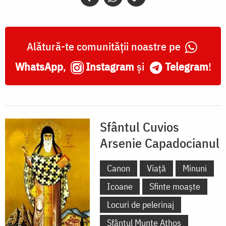
Alătură-te comunității noastre pe
WhatsApp
,
Instagram
și
Telegram
!
Sfântul Cuvios
Arsenie Capadocianul
Canon
Viață
Minuni
Icoane
Sfinte moaște
Locuri de pelerinaj
Sfântul Munte Athos