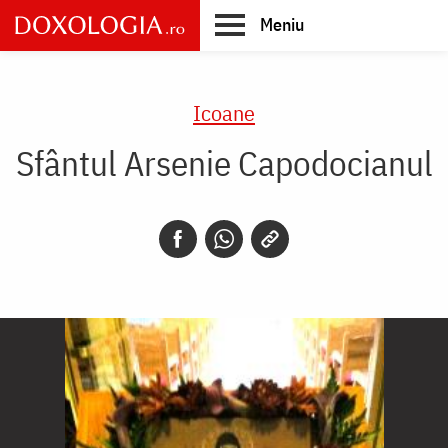
Skip
Meniu
to
main
Main
content
navigation
Icoane
Sfântul Arsenie Capodocianul