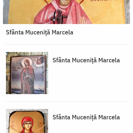
Sfânta Muceniță Marcela
Sfânta Muceniță Marcela
Sfânta Muceniță Marcela