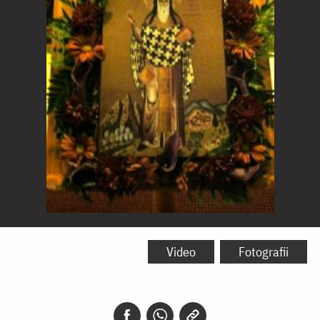
Sfântul
Arsenie
Video
Fotografii
Capodocianul