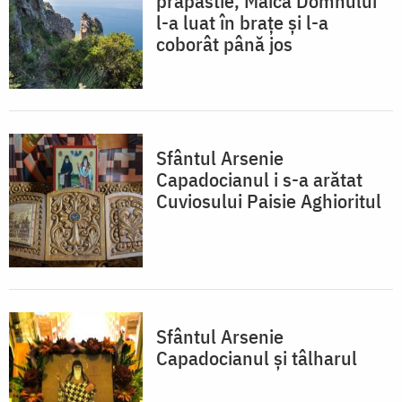
prăpastie, Maica Domnului
l-a luat în brațe și l-a
coborât până jos
Sfântul Arsenie
Capadocianul i s-a arătat
Cuviosului Paisie Aghioritul
Sfântul Arsenie
Capadocianul şi tâlharul