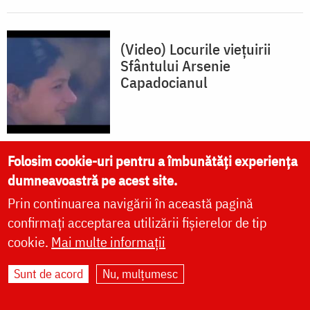
(Video) Locurile viețuirii
Sfântului Arsenie
Capadocianul
Folosim cookie-uri pentru a îmbunătăți experiența
dumneavoastră pe acest site.
(Foto) Mănăstirea „Sfântul
Ioan Teologul” – Suroti
Prin continuarea navigării în această pagină
confirmați acceptarea utilizării fișierelor de tip
cookie.
Mai multe informații
Sunt de acord
Nu, mulțumesc