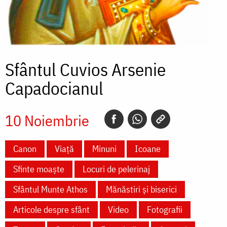
Sfântul Cuvios Arsenie
Capadocianul
10 Noiembrie
Canon
Viață
Minuni
Icoane
Sfinte moaște
Locuri de pelerinaj
Sfântul Munte Athos
Mănăstiri și biserici
Articole despre sfânt
Video
Fotografii