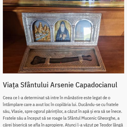
Viața Sfântului Arsenie Capadocianul
Ceea ce l-a determinat să intre în mânăstire este legat de o
întâmplare care a avut loc în copilăria lui. Ducându-se cu fratele
său, Vlasie, spre ogorul părinților, a căzut în apă și era să se înece.
Fratele său a început să se roage la Sfântul Mucenic Gheorghe, a
cărei biserică se afla în apropiere. Atunci l-a văzut pe Teodor lângă