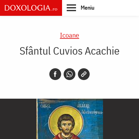
Skip
Meniu
to
main
Main
content
navigation
Icoane
Sfântul Cuvios Acachie