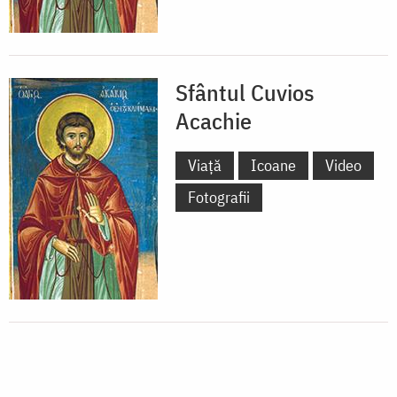
Sfântul Cuvios
Acachie
Viață
Icoane
Video
Fotografii