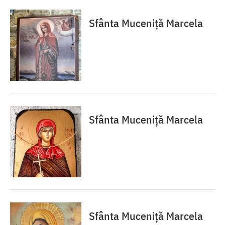
Sfânta Muceniță Marcela
Sfânta Muceniță Marcela
Sfânta Muceniță Marcela