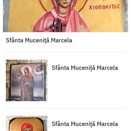
Sfânta Muceniță Marcela
Sfânta Muceniță Marcela
Sfânta Muceniță Marcela