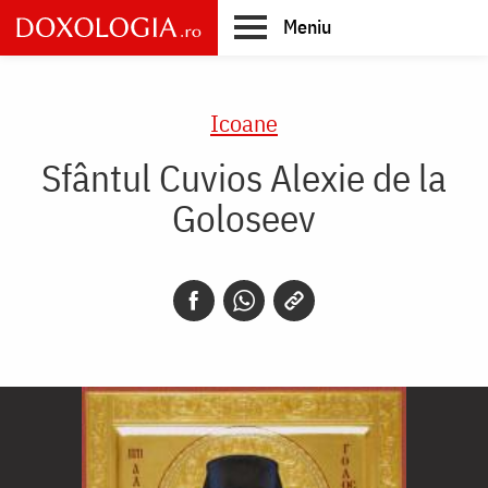
Skip
Meniu
to
main
Main
content
navigation
Icoane
Sfântul Cuvios Alexie de la
Goloseev