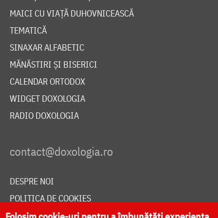
MAICI CU VIAȚĂ DUHOVNICEASCĂ
TEMATICĂ
SINAXAR ALFABETIC
MĂNĂSTIRI ȘI BISERICI
CALENDAR ORTODOX
WIDGET DOXOLOGIA
RADIO DOXOLOGIA
DESPRE NOI
POLITICA DE COOKIES
DONEAZĂ ONLINE PENTRU CATEDRALA NAȚIONALĂ
Folosim cookie-uri pentru a îmbunătăți experiența