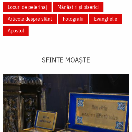
Locuri de pelerinaj
Mănăstiri și biserici
Articole despre sfânt
Fotografii
Evanghelie
Apostol
SFINTE MOAȘTE