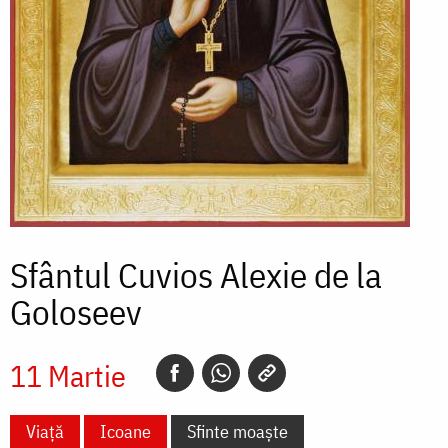
Sfântul Cuvios Alexie de la
Goloseev
11 Martie
Viață
Icoane
Sfinte moaște