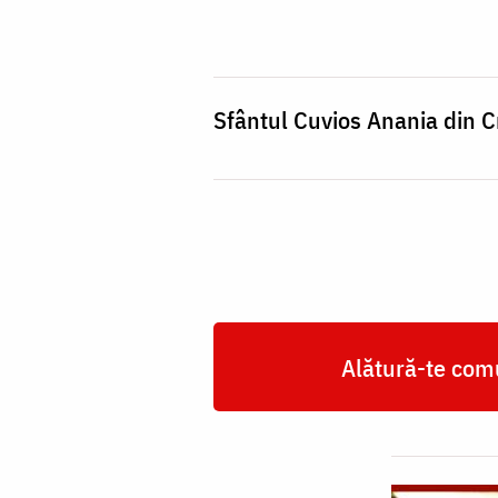
Anania
din
Creta
Sfântul Cuvios Anania din C
Alătură-te comu