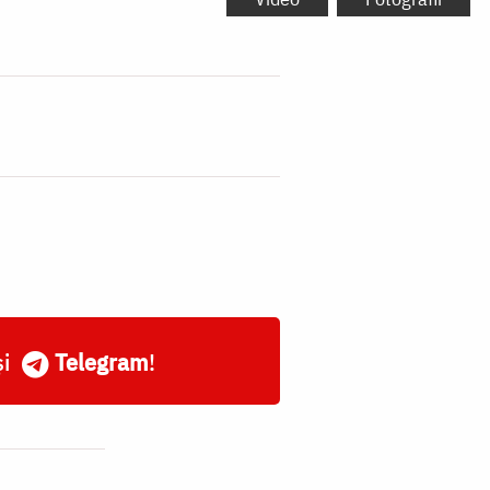
și
Telegram
!