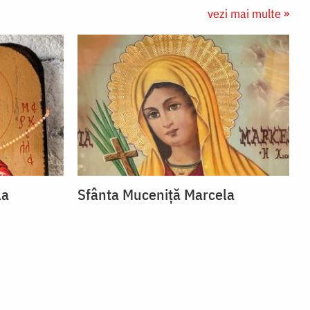
vezi mai multe »
la
Sfânta Muceniță Marcela