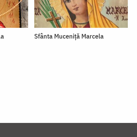
la
Sfânta Muceniță Marcela