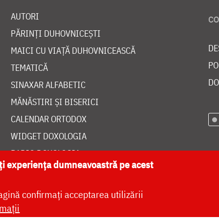
AUTORI
PĂRINȚI DUHOVNICEȘTI
DE
MAICI CU VIAȚĂ DUHOVNICEASCĂ
PO
TEMATICĂ
DO
SINAXAR ALFABETIC
MĂNĂSTIRI ȘI BISERICI
CALENDAR ORTODOX
WIDGET DOXOLOGIA
RADIO DOXOLOGIA
ăți experiența dumneavoastră pe acest
agină confirmați acceptarea utilizării
mații
at de
DOXOLOGIA MEDIA
, Arhiepiscopia Iașilor | 