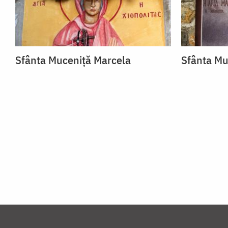
Sfânta Muceniță Marcela
Sfânta Mu