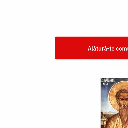
de
la
Iezerul-
Vâlcea
Alătură-te comu