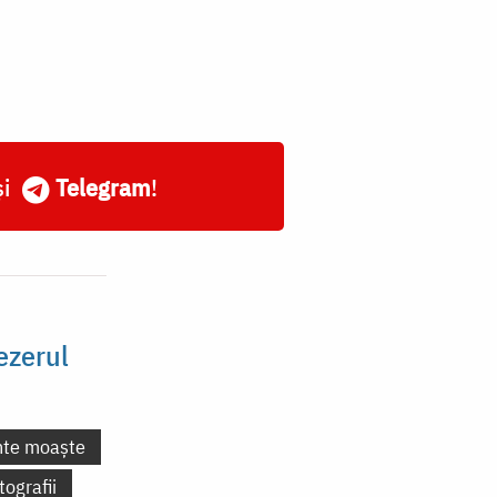
și
Telegram
!
ezerul
nte moaște
tografii