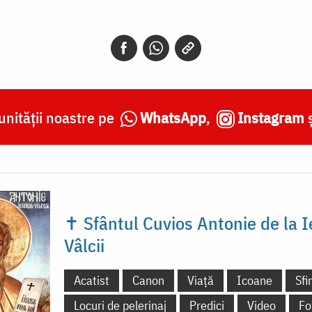
nității noastre pe
WhatsApp
,
Instagram
✝ Sfântul Cuvios Antonie de la I
Vâlcii
Acatist
Canon
Viață
Icoane
Sfi
Locuri de pelerinaj
Predici
Video
Fo