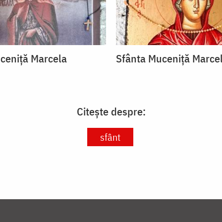
ceniță Marcela
Sfânta Muceniță Marce
Citește despre:
sfânt