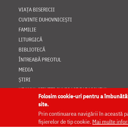
VIAȚA BISERICII
CUVINTE DUHOVNICEȘTI
FAMILIE
LITURGICĂ
BIBLIOTECĂ
ÎNTREABĂ PREOTUL
MEDIA
ȘTIRI
HRAMUL SFINTEI CUVIOASE PARASCHEVA
Folosim cookie-uri pentru a îmbunăt
site.
Prin continuarea navigării în această p
fișierelor de tip cookie.
Mai multe infor
Site dezvolt