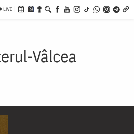
LIVE
06
zerul-Vâlcea