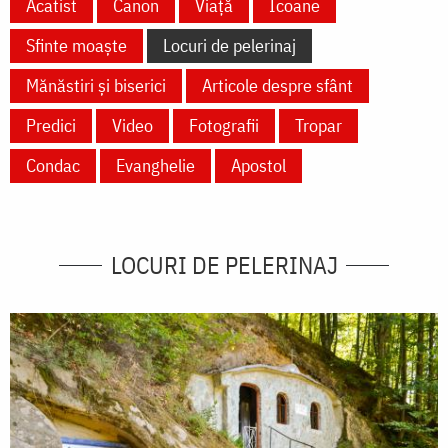
Acatist
Canon
Viață
Icoane
Sfinte moaște
Locuri de pelerinaj
Mănăstiri și biserici
Articole despre sfânt
Predici
Video
Fotografii
Tropar
Condac
Evanghelie
Apostol
LOCURI DE PELERINAJ