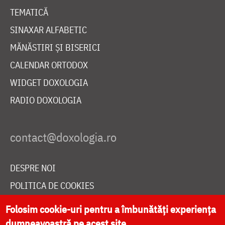
TEMATICĂ
SINAXAR ALFABETIC
MĂNĂSTIRI ȘI BISERICI
CALENDAR ORTODOX
WIDGET DOXOLOGIA
RADIO DOXOLOGIA
DESPRE NOI
POLITICA DE COOKIES
DONEAZĂ ONLINE PENTRU CATEDRALA NAȚIONALĂ
Folosim cookie-uri pentru a îmbunătăți experiența
dumneavoastră pe acest site.