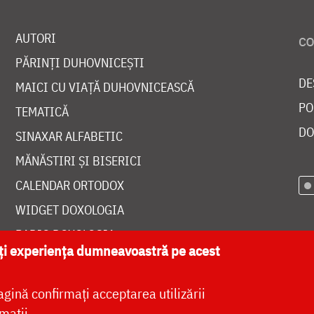
AUTORI
PĂRINȚI DUHOVNICEȘTI
DE
MAICI CU VIAȚĂ DUHOVNICEASCĂ
PO
TEMATICĂ
DO
SINAXAR ALFABETIC
MĂNĂSTIRI ȘI BISERICI
CALENDAR ORTODOX
WIDGET DOXOLOGIA
RADIO DOXOLOGIA
ăți experiența dumneavoastră pe acest
agină confirmați acceptarea utilizării
mații