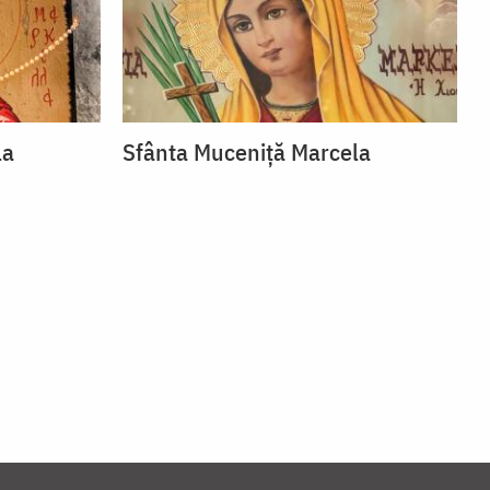
la
Sfânta Muceniță Marcela