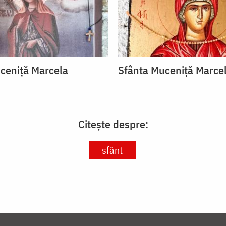
ceniță Marcela
Sfânta Muceniță Marce
Citește despre:
sfânt