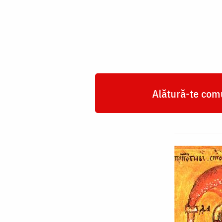
Daniil
Stâlpnicul
Alătură-te comu