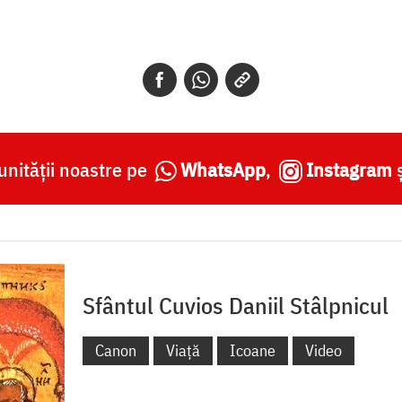
nității noastre pe
WhatsApp
,
Instagram
Sfântul Cuvios Daniil Stâlpnicul
Canon
Viață
Icoane
Video