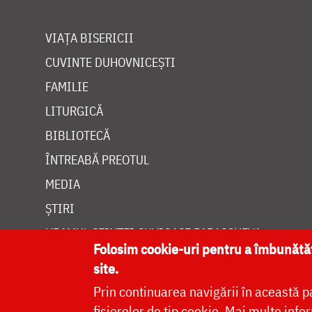
VIAȚA BISERICII
CUVINTE DUHOVNICEȘTI
FAMILIE
LITURGICĂ
BIBLIOTECĂ
ÎNTREABĂ PREOTUL
MEDIA
ȘTIRI
HRAMUL SFINTEI CUVIOASE PARASCHEVA
Folosim cookie-uri pentru a îmbunăt
site.
Prin continuarea navigării în această p
fișierelor de tip cookie.
Mai multe infor