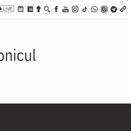
LIVE
08
pnicul