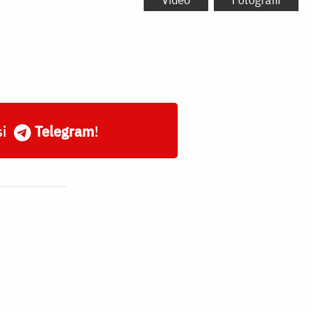
și
Telegram
!